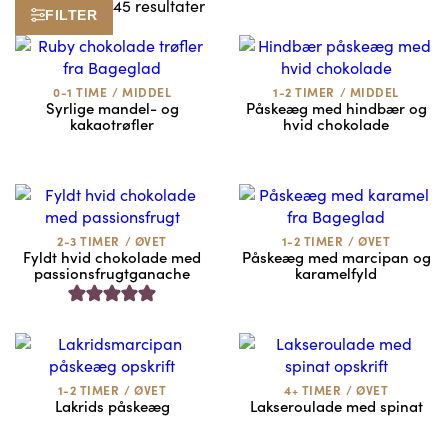
45 resultater
FILTER
0-1 TIME
/
MIDDEL
1-2 TIMER
/
MIDDEL
Syrlige mandel- og
Påskeæg med hindbær og
kakaotrøfler
hvid chokolade
2-3 TIMER
/
ØVET
1-2 TIMER
/
ØVET
Fyldt hvid chokolade med
Påskeæg med marcipan og
passionsfrugtganache
karamelfyld
1-2 TIMER
/
ØVET
4+ TIMER
/
ØVET
Lakrids påskeæg
Lakseroulade med spinat