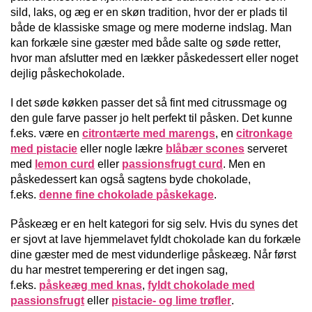
sild, laks, og æg er en skøn tradition, hvor der er plads til
både de klassiske smage og mere moderne indslag. Man
kan forkæle sine gæster med både salte og søde retter,
hvor man afslutter med en lækker påskedessert eller noget
dejlig påskechokolade.
I det søde køkken passer det så fint med citrussmage og
den gule farve passer jo helt perfekt til påsken. Det kunne
f.eks. være en
citrontærte med marengs
, en
citronkage
med pistacie
eller nogle lækre
blåbær scones
serveret
med
lemon curd
eller
passionsfrugt curd
. Men en
påskedessert kan også sagtens byde chokolade,
f.eks.
denne fine chokolade påskekage
.
Påskeæg er en helt kategori for sig selv. Hvis du synes det
er sjovt at lave hjemmelavet fyldt chokolade kan du forkæle
dine gæster med de mest vidunderlige påskeæg. Når først
du har mestret temperering er det ingen sag,
f.eks.
påskeæg med knas
,
fyldt chokolade med
passionsfrugt
eller
pistacie- og lime trøfler
.