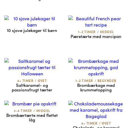
10 sjove julekager til børn
1-2 TIMER
/
MIDDEL
Pæretærte med marcipan
4+ TIMER
/
ØVET
1-2 TIMER
/
BEGYNDER
Saltkaramel- og
Brombærkage med
passionsfrugt tærter
krummetopping
3-4 TIMER
/
MIDDEL
Brombærtærte med flettet
låg
4+ TIMER
/
ØVET
Chokolade- og karamel