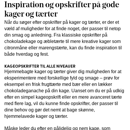
Inspiration og opskrifter på gode
kager og tærter
Når du søger efter opskrifter på kager og tærter, er der et
væld af muligheder for at finde noget, der passer til netop
din smag og anledning. Fra klassiske opskrifter på
chokoladekage og æbletærte til mere kreative kager som
citronmåne eller marengstærte, kan du finde inspiration til
både hverdag og fest.
KAGEOPSKRIFTER TIL ALLE NIVEAUER
Hjemmebagte kager og tærter giver dig muligheden for at
eksperimentere med forskellige fyld og smage – prøv for
eksempel en frisk frugttærte med bær eller en lækker
chokoladeganache på din kage. Uanset om du er på udkig
efter en simpel kageopskrift eller en mere avanceret tærte
med flere lag, vil du kunne finde opskrifter, der passer til
dine behov og gør det nemt at bage skønne,
hjemmelavede kager og tærter.
Måske leder du efter en pålidelig og nem kage, som