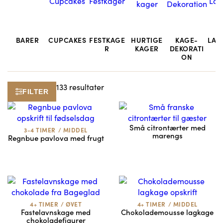
BARER
CUPCAKES
FESTKAGE
HURTIGE
KAGE-
LAG
R
KAGER
DEKORATI
ON
133 resultater
FILTER
Små citrontærter med
3-4 TIMER
/
MIDDEL
marengs
Regnbue pavlova med frugt
4+ TIMER
/
ØVET
4+ TIMER
/
MIDDEL
Fastelavnskage med
Chokolademousse lagkage
chokoladefigurer