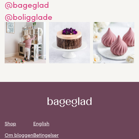
@bageglad
@boligglade
Shop
English
Om bloggen
Betingelser