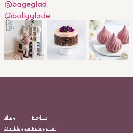
@bageglad
@boligglade
Shop
English
Om bloggen
Betingelser