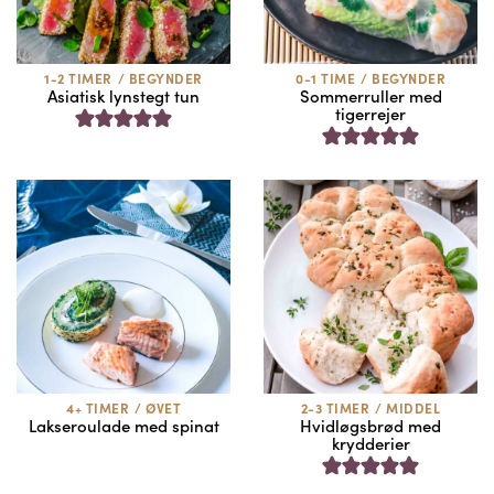
1-2 TIMER
/
BEGYNDER
0-1 TIME
/
BEGYNDER
Asiatisk lynstegt tun
Sommerruller med
tigerrejer
4+ TIMER
/
ØVET
2-3 TIMER
/
MIDDEL
Lakseroulade med spinat
Hvidløgsbrød med
krydderier