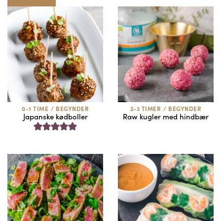
0-1 TIME
/
BEGYNDER
2-3 TIMER
/
BEGYNDER
Japanske kødboller
Raw kugler med hindbær