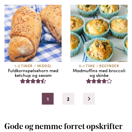
1-2 TIMER
/
MIDDEL
0-1 TIME
/
BEGYNDER
Fuldkornspølsehorn med
Madmuffins med broccoli
ketchup og sesam
og skinke
1
2
Gode og nemme forret opskrifter