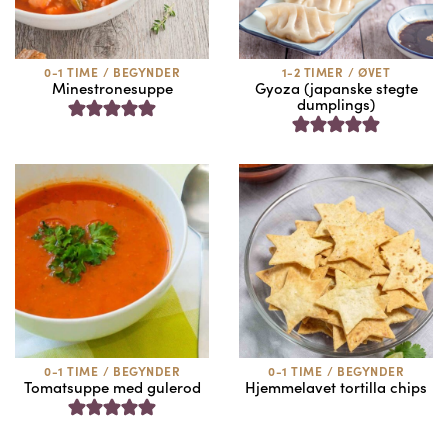
0-1 TIME
/
BEGYNDER
1-2 TIMER
/
ØVET
Minestronesuppe
Gyoza (japanske stegte
dumplings)
0-1 TIME
/
BEGYNDER
0-1 TIME
/
BEGYNDER
Tomatsuppe med gulerod
Hjemmelavet tortilla chips