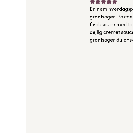
En nem hverdagspa
grøntsager. Pastae
flødesauce med to
dejlig cremet sauce 
grøntsager du ønske