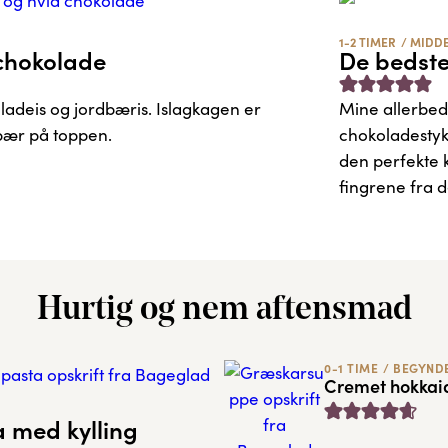
1-2 TIMER
/
MIDD
chokolade
De bedste
ladeis og jordbæris. Islagkagen er
Mine allerbed
bær på toppen.
chokoladestykk
den perfekte k
fingrene fra 
Hurtig og nem aftensmad
0-1 TIME
/
BEGYND
Cremet hokkai
 med kylling