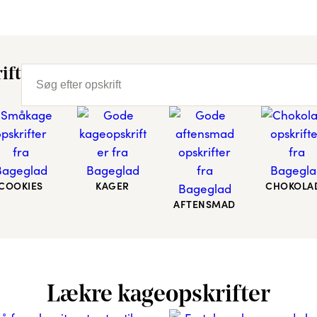
ift
COOKIES
KAGER
CHOKOLA
AFTENSMAD
Lækre kageopskrifter