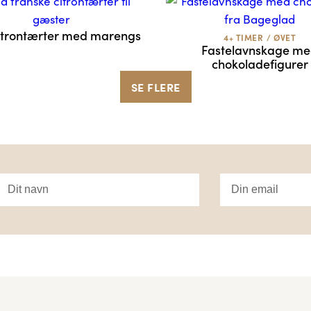
itrontærter med marengs
4+ TIMER
/
ØVET
Fastelavnskage m
chokoladefigurer
SE FLERE