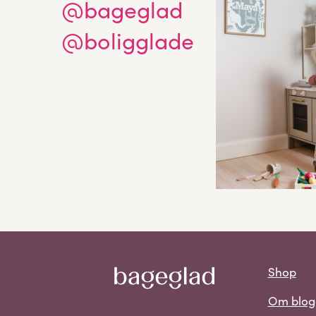
@bageglad
@boligglade
Shop
Om blog