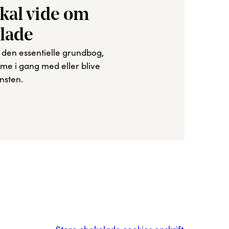
skal vide om
olade
en essentielle grundbog,
omme i gang med eller blive
nsten.