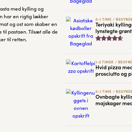
sta med kylling og
n har en rigtig lækker
0-1 TIME
/
BEGYND
Teriyaki kylli
mat og ost som skaber en
lynstegte grøn
til pastaen. Tilsæt alle de
r til retten.
1-2 TIMER
/
BEGYN
Hvid pizza med 
prosciutto og p
0-1 TIME
/
BEGYND
Ovnbagte kyll
majskager med