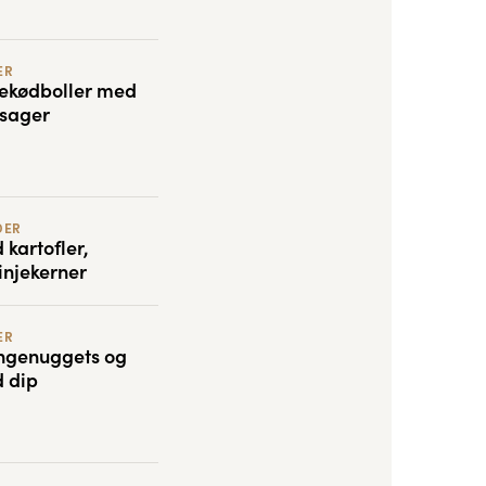
ER
ngekødboller med
tsager
DER
kartofler,
injekerner
ER
ingenuggets og
 dip