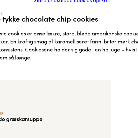
EL
 tykke chocolate chip cookies
ste cookies er disse lækre, store, bløde amerikanske cook
er. En kraftig smag af karamelliseret farin, bitter mørk c
onsistens. Cookiesene holder sig gode i en hel uge – hvis 
dem så længe.
ER
do græskarsuppe