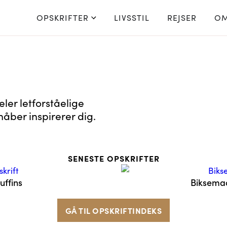
OPSKRIFTER
LIVSSTIL
REJSER
OM
eler letforståelige
håber inspirerer dig.
SENESTE OPSKRIFTER
uffins
Biksema
GÅ TIL OPSKRIFTINDEKS