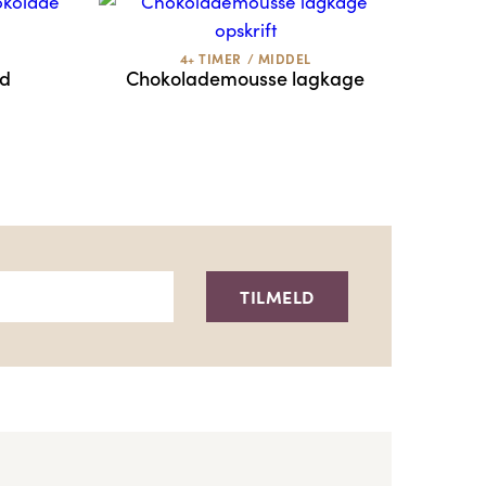
4+ TIMER
/
MIDDEL
ed
Chokolademousse lagkage
TILMELD