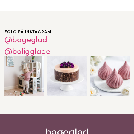
FØLG PÅ INSTAGRAM
@bageglad
@boligglade