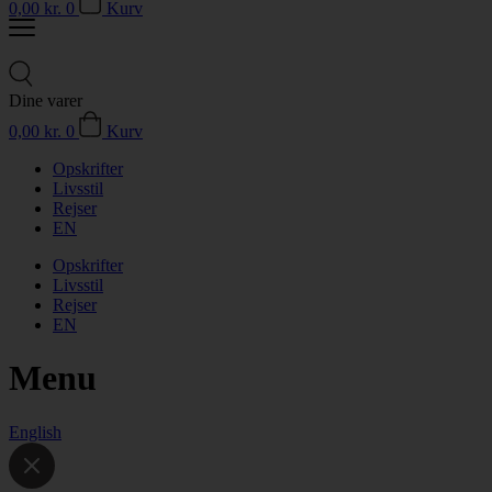
0,00
kr.
0
Kurv
Dine varer
0,00
kr.
0
Kurv
Opskrifter
Livsstil
Rejser
EN
Opskrifter
Livsstil
Rejser
EN
Menu
English