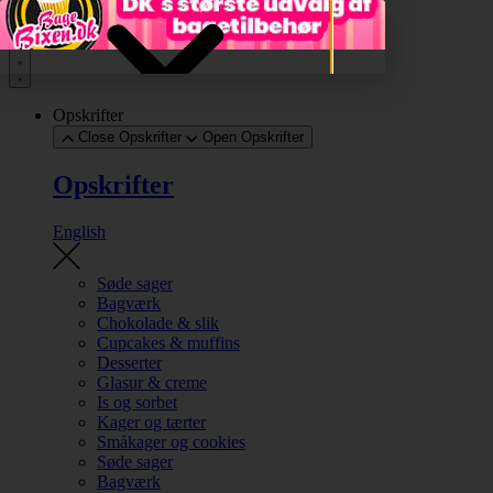
Videre til indhold
Opskrifter
Close Opskrifter
Open Opskrifter
Opskrifter
English
Søde sager
Bagværk
Chokolade & slik
Cupcakes & muffins
Desserter
Glasur & creme
Is og sorbet
Kager og tærter
Småkager og cookies
Søde sager
Bagværk