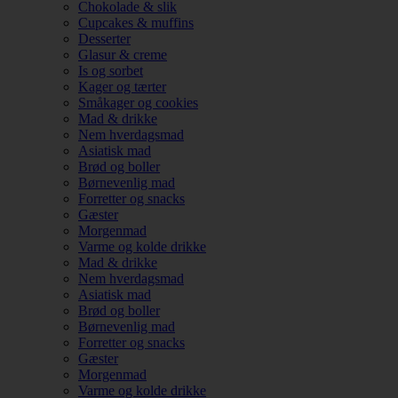
Chokolade & slik
Cupcakes & muffins
Desserter
Glasur & creme
Is og sorbet
Kager og tærter
Småkager og cookies
Mad & drikke
Nem hverdagsmad
Asiatisk mad
Brød og boller
Børnevenlig mad
Forretter og snacks
Gæster
Morgenmad
Varme og kolde drikke
Mad & drikke
Nem hverdagsmad
Asiatisk mad
Brød og boller
Børnevenlig mad
Forretter og snacks
Gæster
Morgenmad
Varme og kolde drikke