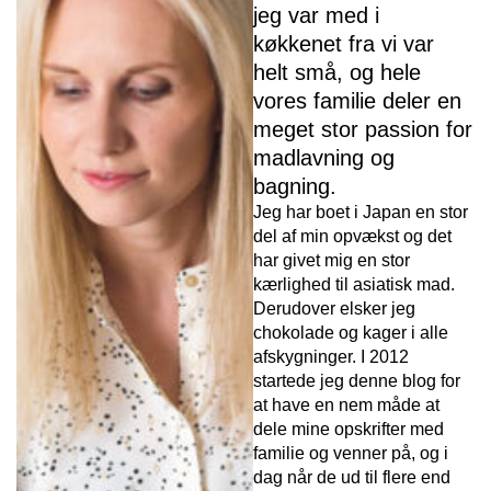
jeg var med i
køkkenet fra vi var
helt små, og hele
vores familie deler en
meget stor passion for
madlavning og
bagning.
Jeg har boet i Japan en stor
del af min opvækst og det
har givet mig en stor
kærlighed til asiatisk mad.
D
erudover elsker jeg
chokolade og kager i alle
afskygninger. I 2012
startede jeg denne blog for
at have en nem måde at
dele mine opskrifter med
familie og venner på, og i
dag når de ud til flere end