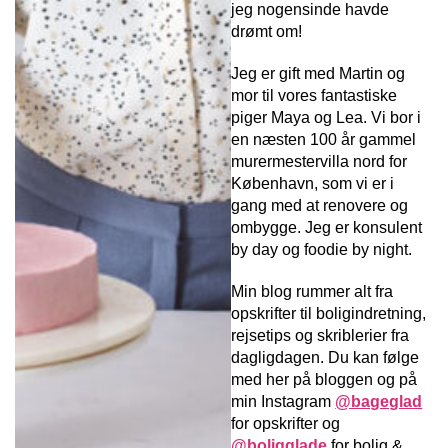
jeg nogensinde havde
drømt om!
Jeg er gift med Martin og
mor til vores fantastiske
piger Maya og Lea. Vi bor i
en næsten 100 år gammel
murermestervilla nord for
København, som vi er i
gang med at renovere og
ombygge. Jeg er konsulent
by day og foodie by night.
Min blog rummer alt fra
opskrifter til boligindretning,
rejsetips og skriblerier fra
dagligdagen. Du kan følge
med her på bloggen og på
min Instagram
@bageglad
for opskrifter og
@boligglade
for bolig &