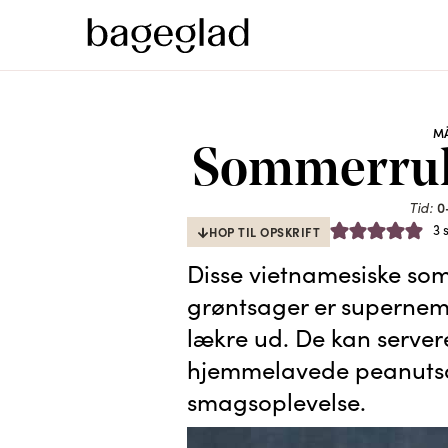
MÅ
Sommerrull
0
Tid:
3
HOP TIL OPSKRIFT
Disse vietnamesiske som
grøntsager er supernem
lækre ud. De kan server
hjemmelavede peanutsa
smagsoplevelse.