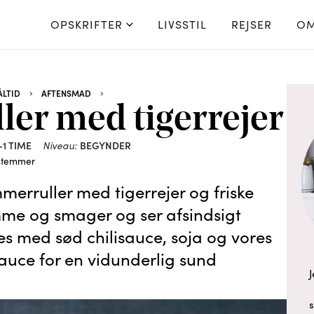
OPSKRIFTER
LIVSSTIL
REJSER
OM
LTID
AFTENSMAD
er med tigerrejer
-1 TIME
BEGYNDER
Niveau:
stemmer
merruller med tigerrejer og friske
me og smager og ser afsindsigt
es med sød chilisauce, soja og vores
uce for en vidunderlig sund
J
s