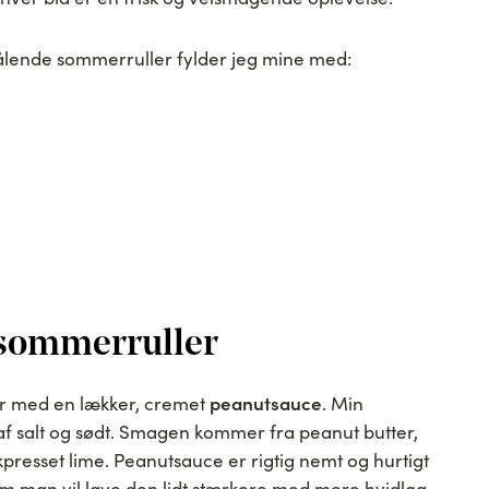
rålende sommerruller fylder jeg mine med:
l sommerruller
peanutsauce
er med en lækker, cremet
. Min
f salt og sødt. Smagen kommer fra peanut butter,
skpresset lime. Peanutsauce er rigtig nemt og hurtigt
 om man vil lave den lidt stærkere med mere hvidløg,