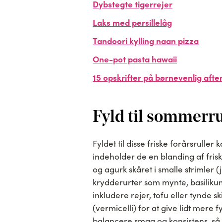
Dybstegte tigerrejer
Laks med persillelåg
Tandoori kylling naan pizza
One-pot pasta hawaii
15 opskrifter på børnevenlig aft
Fyld til sommerru
Fyldet til disse friske forårsrulle
indeholder de en blanding af fris
og agurk skåret i smalle strimler
krydderurter som mynte, basilikum 
inkludere rejer, tofu eller tynde sk
(vermicelli) for at give lidt mere fy
balancere smag og konsistens, så 