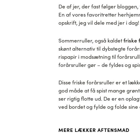
De af jer, der fast følger bloggen,
En af vores favoritretter herhjem
opskrift, jeg vil dele med jer i dag!
friske 
Sommerruller, også kaldet
skønt alternativ til dybstegte for
rispapir i modsætning til forårsr
forårsruller gør – de fyldes og sp
Disse friske forårsruller er et lække
god måde at få spist mange grønt
ser rigtig flotte ud. De er en opla
ved bordet og fylde og folde sine 
MERE LÆKKER AFTENSMAD