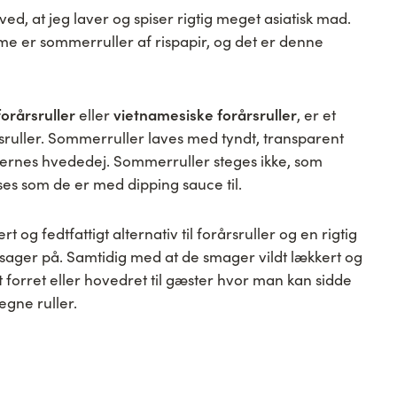
 ved, at jeg laver og spiser rigtig meget asiatisk mad.
me er sommerruller af rispapir, og det er denne
forårsruller
vietnamesiske forårsruller
eller
, er et
årsruller. Sommerruller laves med tyndt, transparent
ullernes hvededej. Sommerruller steges ikke, som
ises som de er med dipping sauce til.
rt og fedtfattigt alternativ til forårsruller og en rigtig
sager på. Samtidig med at de smager vildt lækkert og
gt forret eller hovedret til gæster hvor man kan sidde
egne ruller.