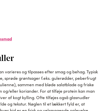
ensmad
ller
r kan varieres og tilpasses efter smag og behag. Typisk
ke, sprøde grøntsager f.eks. gulerødder, peberfrugt
 (julienne), sammen med bløde salatblade og friske
og/eller koriander. For at tilføje protein kan man
iver af kogt kylling. Ofte tilføjes også glasnudler
lde og tekstur. Nøglen til et lækkert fyld er, at
hver bid er en frisk og velsmagende oplevelse.