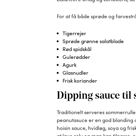
For at få både sprøde og farvest
Tigerrejer
Sprøde grønne salatblade
Rød spidskål
Gulerødder
Agurk
Glasnudler
Frisk koriander
Dipping sauce ti
Traditionelt serveres sommerrull
peanutasuce er en god blanding a
hoisin sauce, hvidløg, soya og fri
at lave selv og man kan tilpasse,