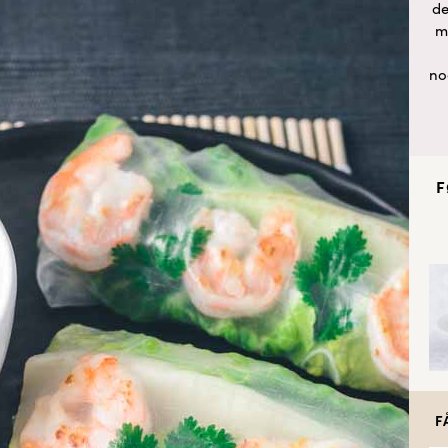
de
m
no
F
F