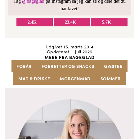
Tag
@bageglad
på Instagram så jeg kan se og dele det du
har lavet!
2.4K
23.4K
5.7K
Udgivet 15. marts 2014
Opdateret 1. juli 2026
MERE FRA BAGEGLAD
FORÅR
FORRETTER OG SNACKS
GÆSTER
MAD & DRIKKE
MORGENMAD
SOMMER