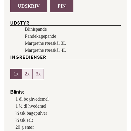
UDSKRIV
PIN
UDSTYR
Blinispande
Pandekagepande
Margrethe røreskål 3L
Margrethe røreskål 4L
INGREDIENSER
1x
2x
3x
Blinis:
1
dl
boghvedemel
1 ½
dl
hvedemel
½
tsk
bagepulver
½
tsk
salt
20
g
smør