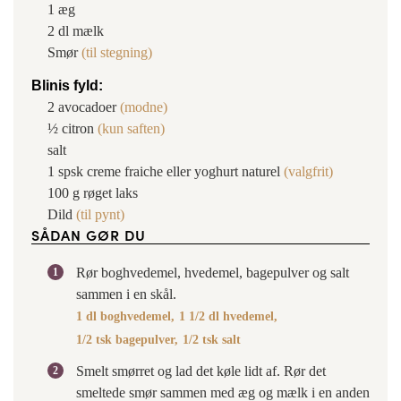
1
æg
2
dl
mælk
Smør
(til stegning)
Blinis fyld:
2
avocadoer
(modne)
½
citron
(kun saften)
salt
1
spsk
creme fraiche eller yoghurt naturel
(valgfrit)
100
g
røget laks
Dild
(til pynt)
SÅDAN GØR DU
Rør boghvedemel, hvedemel, bagepulver og salt
sammen i en skål.
1 dl boghvedemel,
1 1/2 dl hvedemel,
1/2 tsk bagepulver,
1/2 tsk salt
Smelt smørret og lad det køle lidt af. Rør det
smeltede smør sammen med æg og mælk i en anden