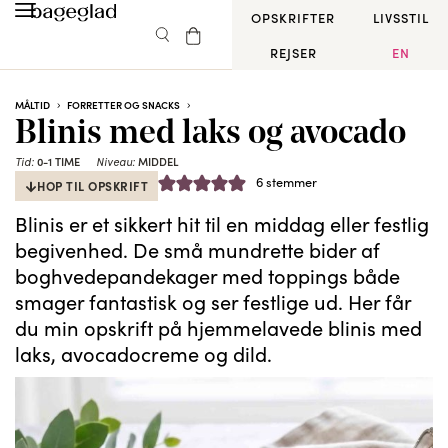
OPSKRIFTER
LIVSSTIL
REJSER
EN
MÅLTID
FORRETTER OG SNACKS
Blinis med laks og avocado
Tid:
0-1 TIME
Niveau:
MIDDEL
6
stemmer
HOP TIL OPSKRIFT
Blinis er et sikkert hit til en middag eller festlig
begivenhed. De små mundrette bider af
boghvedepandekager med toppings både
smager fantastisk og ser festlige ud. Her får
du min opskrift på hjemmelavede blinis med
laks, avocadocreme og dild.