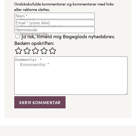
Ondskabsfulde kommentarer og kommentarer med links
eller reklame slettes.
Navn
*
Email
*
(vises ikke)
Hjemmeside
Ja tak, tilmeld mig Bageglads nyhedsbrev.
Bedøm opskriften:
Kommentar
*