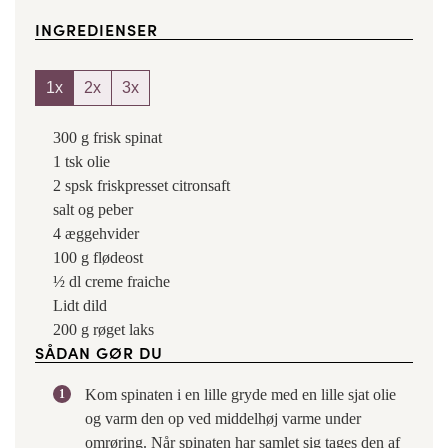
INGREDIENSER
1x
2x
3x
300
g
frisk spinat
1
tsk
olie
2
spsk
friskpresset citronsaft
salt og peber
4
æggehvider
100
g
flødeost
½
dl
creme fraiche
Lidt
dild
200
g
røget laks
SÅDAN GØR DU
Kom spinaten i en lille gryde med en lille sjat olie
og varm den op ved middelhøj varme under
omrøring. Når spinaten har samlet sig tages den af