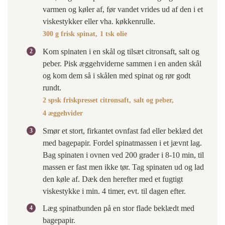
varmen og køler af, før vandet vrides ud af den i et
viskestykker eller vha. køkkenrulle.
300 g frisk spinat,
1 tsk olie
Kom spinaten i en skål og tilsæt citronsaft, salt og
peber. Pisk æggehviderne sammen i en anden skål
og kom dem så i skålen med spinat og rør godt
rundt.
2 spsk friskpresset citronsaft,
salt og peber,
4 æggehvider
Smør et stort, firkantet ovnfast fad eller beklæd det
med bagepapir. Fordel spinatmassen i et jævnt lag.
Bag spinaten i ovnen ved 200 grader i 8-10 min, til
massen er fast men ikke tør. Tag spinaten ud og lad
den køle af. Dæk den herefter med et fugtigt
viskestykke i min. 4 timer, evt. til dagen efter.
Læg spinatbunden på en stor flade beklædt med
bagepapir.