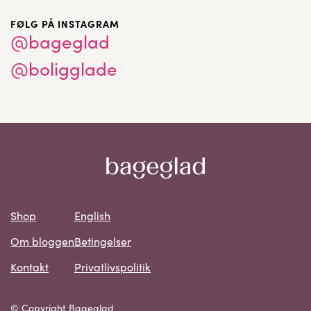
FØLG PÅ INSTAGRAM
@bageglad
@boligglade
Shop
English
Om bloggen
Betingelser
Kontakt
Privatlivspolitik
© Copyright Bageglad