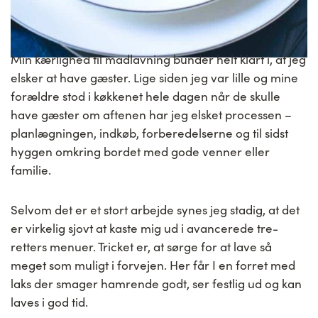
Min kærlighed til madlavning bunder helt klart i, at jeg
elsker at have gæster. Lige siden jeg var lille og mine
forældre stod i køkkenet hele dagen når de skulle
have gæster om aftenen har jeg elsket processen –
planlægningen, indkøb, forberedelserne og til sidst
hyggen omkring bordet med gode venner eller
familie.
Selvom det er et stort arbejde synes jeg stadig, at det
er virkelig sjovt at kaste mig ud i avancerede tre-
retters menuer. Tricket er, at sørge for at lave så
meget som muligt i forvejen. Her får I en forret med
laks der smager hamrende godt, ser festlig ud og kan
laves i god tid.