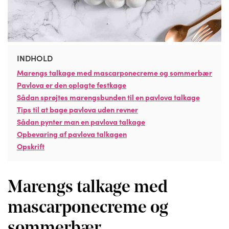
INDHOLD
Marengs talkage med mascarponecreme og sommerbær
Pavlova er den oplagte festkage
Sådan sprøjtes marengsbunden til en pavlova talkage
Tips til at bage pavlova uden revner
Sådan pynter man en pavlova talkage
Opbevaring af pavlova talkagen
Opskrift
Marengs talkage med
mascarponecreme og
sommerbær