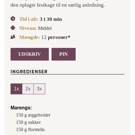
den oplagte festkage til en særlig anledning.
Tid i alt:
3
t
30
min
Niveau:
Middel
Mængde:
12
personer*
UDSKRIV
PIN
INGREDIENSER
1x
2x
3x
Marengs:
150
g
æggehvider
150
g
sukker
150
g
flormelis