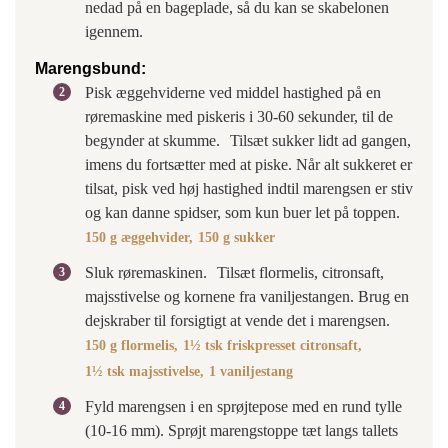
nedad på en bageplade, så du kan se skabelonen
igennem.
Marengsbund:
Pisk æggehviderne ved middel hastighed på en
røremaskine med piskeris i 30-60 sekunder, til de
begynder at skumme. Tilsæt sukker lidt ad gangen,
imens du fortsætter med at piske. Når alt sukkeret er
tilsat, pisk ved høj hastighed indtil marengsen er stiv
og kan danne spidser, som kun buer let på toppen.
150 g æggehvider,
150 g sukker
Sluk røremaskinen. Tilsæt flormelis, citronsaft,
majsstivelse og kornene fra vaniljestangen. Brug en
dejskraber til forsigtigt at vende det i marengsen.
150 g flormelis,
1½ tsk friskpresset citronsaft,
1½ tsk majsstivelse,
1 vaniljestang
Fyld marengsen i en sprøjtepose med en rund tylle
(10-16 mm). Sprøjt marengstoppe tæt langs tallets