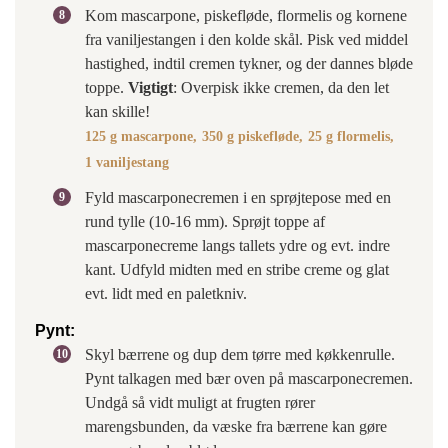
Kom mascarpone, piskefløde, flormelis og kornene
fra vaniljestangen i den kolde skål. Pisk ved middel
hastighed, indtil cremen tykner, og der dannes bløde
toppe.
Vigtigt
: Overpisk ikke cremen, da den let
kan skille!
125 g mascarpone,
350 g piskefløde,
25 g flormelis,
1 vaniljestang
Fyld mascarponecremen i en sprøjtepose med en
rund tylle (10-16 mm). Sprøjt toppe af
mascarponecreme langs tallets ydre og evt. indre
kant. Udfyld midten med en stribe creme og glat
evt. lidt med en paletkniv.
Pynt:
Skyl bærrene og dup dem tørre med køkkenrulle.
Pynt talkagen med bær oven på mascarponecremen.
Undgå så vidt muligt at frugten rører
marengsbunden, da væske fra bærrene kan gøre