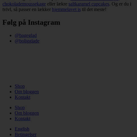
chokolademoussekage
eller lækre
saltkaramel cupcakes
. Og er du i
tvivl, så passer en lækker
hjemmelavet is
til det meste!
Følg på Instagram
@bageglad
@boligglade
Shop
Om bloggen
Kontakt
Shop
Om bloggen
Kontakt
English
Betingelser