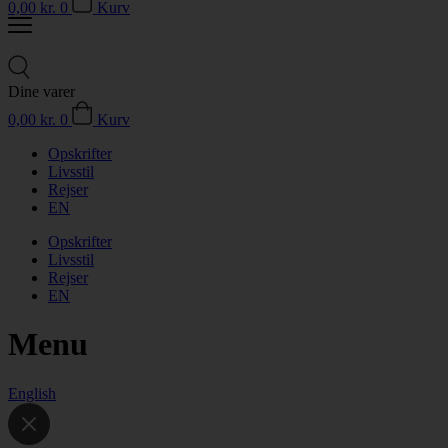
0,00
kr.
0
Kurv
Dine varer
0,00
kr.
0
Kurv
Opskrifter
Livsstil
Rejser
EN
Opskrifter
Livsstil
Rejser
EN
Menu
English