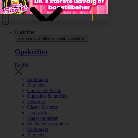
Videre til indhold
Opskrifter
Close Opskrifter
Open Opskrifter
Opskrifter
English
Søde sager
Bagværk
Chokolade & slik
Cupcakes & muffins
Desserter
Glasur & creme
Is og sorbet
Kager og tærter
Småkager og cookies
Søde sager
Bagværk