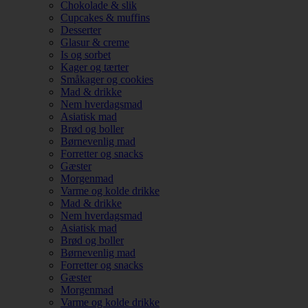
Chokolade & slik
Cupcakes & muffins
Desserter
Glasur & creme
Is og sorbet
Kager og tærter
Småkager og cookies
Mad & drikke
Nem hverdagsmad
Asiatisk mad
Brød og boller
Børnevenlig mad
Forretter og snacks
Gæster
Morgenmad
Varme og kolde drikke
Mad & drikke
Nem hverdagsmad
Asiatisk mad
Brød og boller
Børnevenlig mad
Forretter og snacks
Gæster
Morgenmad
Varme og kolde drikke