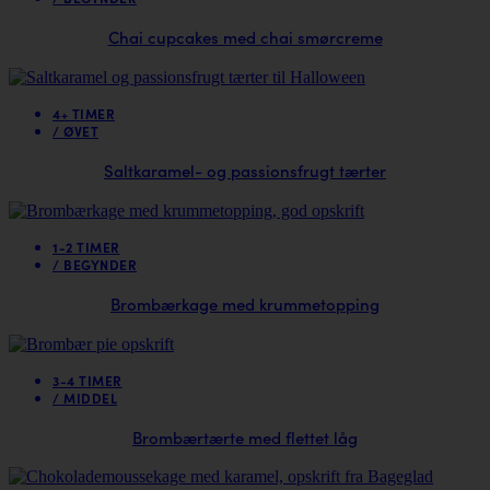
Chai cupcakes med chai smørcreme
4+ TIMER
/
ØVET
Saltkaramel- og passionsfrugt tærter
1-2 TIMER
/
BEGYNDER
Brombærkage med krummetopping
3-4 TIMER
/
MIDDEL
Brombærtærte med flettet låg