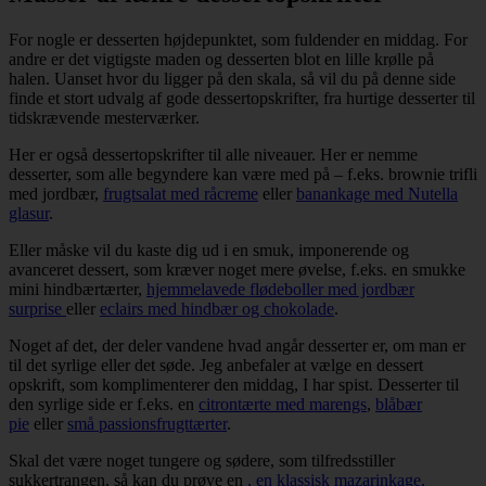
For nogle er desserten højdepunktet, som fuldender en middag. For
andre er det vigtigste maden og desserten blot en lille krølle på
halen. Uanset hvor du ligger på den skala, så vil du på denne side
finde et stort udvalg af gode dessertopskrifter, fra hurtige desserter til
tidskrævende mesterværker.
Her er også dessertopskrifter til alle niveauer. Her er nemme
desserter, som alle begyndere kan være med på – f.eks. brownie trifli
med jordbær,
frugtsalat med råcreme
eller
banankage med Nutella
glasur
.
Eller måske vil du kaste dig ud i en smuk, imponerende og
avanceret dessert, som kræver noget mere øvelse, f.eks. en smukke
mini hindbærtærter,
hjemmelavede flødeboller med jordbær
surprise
eller
eclairs med hindbær og chokolade
.
Noget af det, der deler vandene hvad angår desserter er, om man er
til det syrlige eller det søde. Jeg anbefaler at vælge en dessert
opskrift, som komplimenterer den middag, I har spist. Desserter til
den syrlige side er f.eks. en
citrontærte med marengs
,
blåbær
pie
eller
små passionsfrugttærter
.
Skal det være noget tungere og sødere, som tilfredsstiller
sukkertrangen, så kan du prøve en
, en
klassisk mazarinkage,