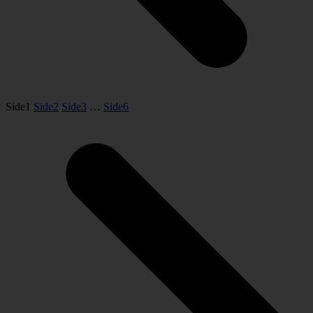
Side
1
Side
2
Side
3
…
Side
6