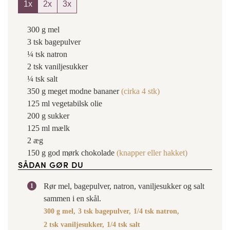
1x
2x
3x
300
g
mel
3
tsk
bagepulver
¼
tsk
natron
2
tsk
vaniljesukker
¼
tsk
salt
350
g
meget modne bananer
(cirka
4
stk)
125
ml
vegetabilsk olie
200
g
sukker
125
ml
mælk
2
æg
150
g
god mørk chokolade
(knapper eller hakket)
SÅDAN GØR DU
Rør mel, bagepulver, natron, vaniljesukker og salt
sammen i en skål.
300 g mel,
3 tsk bagepulver,
1/4 tsk natron,
2 tsk vaniljesukker,
1/4 tsk salt