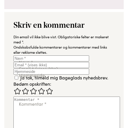
Skriv en kommentar
Din email vil ikke blive vist.
Obligatoriske felter er makeret
med
*
.
Ondskabsfulde kommentarer og kommentarer med links
eller reklame slettes.
Navn
*
Email
*
(vises ikke)
Hjemmeside
Ja tak, tilmeld mig Bageglads nyhedsbrev.
Bedøm opskriften:
Kommentar
*