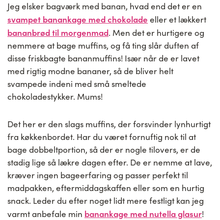
Jeg elsker bagværk med banan, hvad end det er en
svampet banankage med chokolade
eller et lækkert
bananbrød til morgenmad
. Men det er hurtigere og
nemmere at bage muffins, og få ting slår duften af
disse friskbagte bananmuffins! Især når de er lavet
med rigtig modne bananer, så de bliver helt
svampede indeni med små smeltede
chokoladestykker. Mums!
Det her er den slags muffins, der forsvinder lynhurtigt
fra køkkenbordet. Har du været fornuftig nok til at
bage dobbeltportion, så der er nogle tilovers, er de
stadig lige så lækre dagen efter. De er nemme at lave,
kræver ingen bageerfaring og passer perfekt til
madpakken, eftermiddagskaffen eller som en hurtig
snack. Leder du efter noget lidt mere festligt kan jeg
banankage med nutella glasur
varmt anbefale min
!