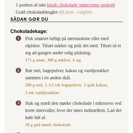
1
portion af min
blank chokolade smørcreme opskrift
Guld chokoladekugler
(til pynt - valgfrit)
SÅDAN GØR DU
Chokoladekage:
Pisk smørret luftigt på røremaskine eller med
elpisker. Tilsæt sukker og pisk det med. Tilsæt så et
æg ad gangen under rolig piskning.
175 g smør,
300 g sukker,
4 æg
Rør mel, bagepulver, kakao og vaniljesukker
sammen i en anden skål.
200 g mel,
1 1/2 tsk bagepulver,
2 spsk kakao,
1 tsk vaniljesukker
Hak og smelt den mørke chokolade i mikroovn ved
korte intervaller, hvor der røres indimellem. Lad det
køle lidt af.
50 g god mørk chokolade