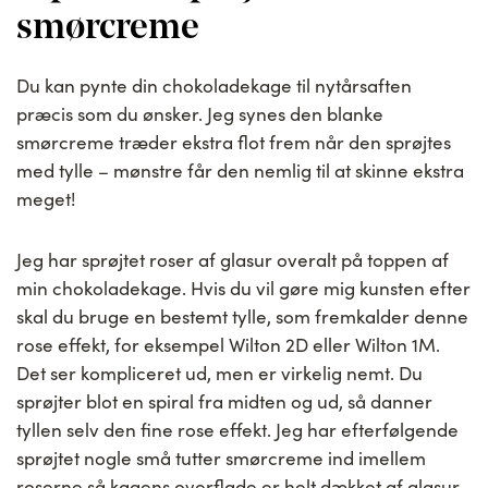
smørcreme
Du kan pynte din chokoladekage til nytårsaften
præcis som du ønsker. Jeg synes den blanke
smørcreme træder ekstra flot frem når den sprøjtes
med tylle – mønstre får den nemlig til at skinne ekstra
meget!
Jeg har sprøjtet roser af glasur overalt på toppen af
min chokoladekage. Hvis du vil gøre mig kunsten efter
skal du bruge en bestemt tylle, som fremkalder denne
rose effekt, for eksempel Wilton 2D eller Wilton 1M.
Det ser kompliceret ud, men er virkelig nemt. Du
sprøjter blot en spiral fra midten og ud, så danner
tyllen selv den fine rose effekt. Jeg har efterfølgende
sprøjtet nogle små tutter smørcreme ind imellem
roserne så kagens overflade er helt dækket af glasur,