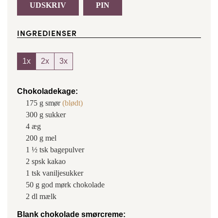
UDSKRIV
PIN
INGREDIENSER
1x
2x
3x
Chokoladekage:
175
g
smør
(blødt)
300
g
sukker
4
æg
200
g
mel
1 ½
tsk
bagepulver
2
spsk
kakao
1
tsk
vaniljesukker
50
g
god mørk chokolade
2
dl
mælk
Blank chokolade smørcreme: