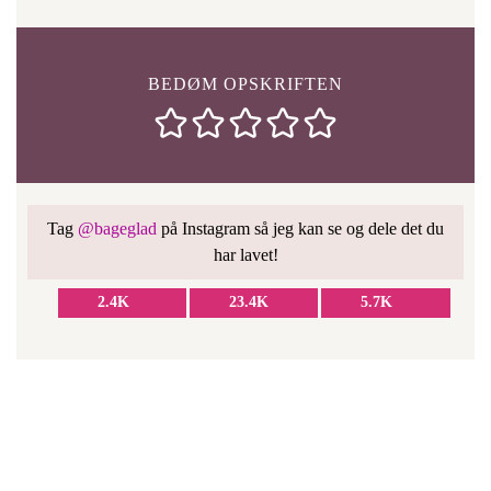
BEDØM OPSKRIFTEN
Tag
@bageglad
på Instagram så jeg kan se og dele det du
har lavet!
2.4K
23.4K
5.7K