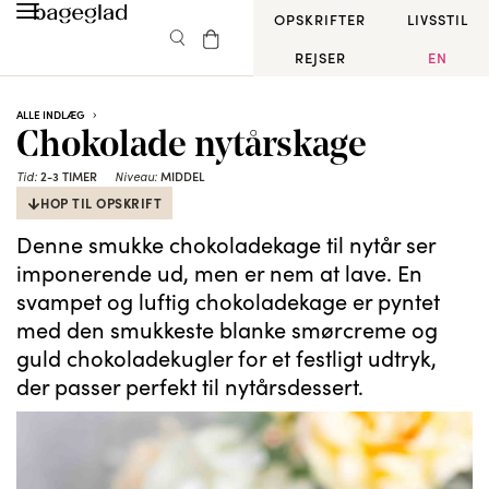
OPSKRIFTER
LIVSSTIL
REJSER
EN
ALLE INDLÆG
Chokolade nytårskage
2-3 TIMER
MIDDEL
Tid:
Niveau:
HOP TIL OPSKRIFT
Denne smukke chokoladekage til nytår ser
imponerende ud, men er nem at lave. En
svampet og luftig chokoladekage er pyntet
med den smukkeste blanke smørcreme og
guld chokoladekugler for et festligt udtryk,
der passer perfekt til nytårsdessert.