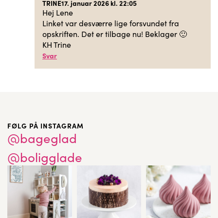
TRINE
17. januar 2026 kl. 22:05
Hej Lene
Linket var desværre lige forsvundet fra
opskriften. Det er tilbage nu! Beklager 🙂
KH Trine
Svar
FØLG PÅ INSTAGRAM
@bageglad
@boligglade