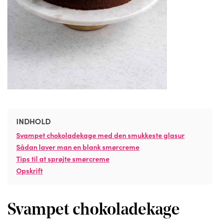
INDHOLD
Svampet chokoladekage med den smukkeste glasur
Sådan laver man en blank smørcreme
Tips til at sprøjte smørcreme
Opskrift
Svampet chokoladekage