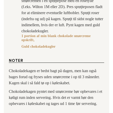
smørcremen i en sprøjtepose med en rosetylle
(f.eks. Wilton 1M eller 2D). Pres sprøjteposen fladt
for at eliminere eventuelle luftbobler. Sprøjt roser
(indefra og ud) på kagen. Sprøjt til sidst nogle tutter
indimellem, hvis der er luft. Pynt kagen med guld
chokoladekugler.
1 portion af min blank chokolade smørcreme
opskrift,
Guld chokoladekugler
NOTER
Chokoladekagen er bedst bagt på dagen, men kan også
bages forud og fryses uden smørcreme i op til 3 måneder.
Kagen skal i så fald tø op i køleskabet.
Chokoladekagen pyntet med smørcreme bør opbevares i et
køligt rum inden servering. Hvis det er varmt bør den
opbevares i køleskabet og tages ud 1 time før servering.