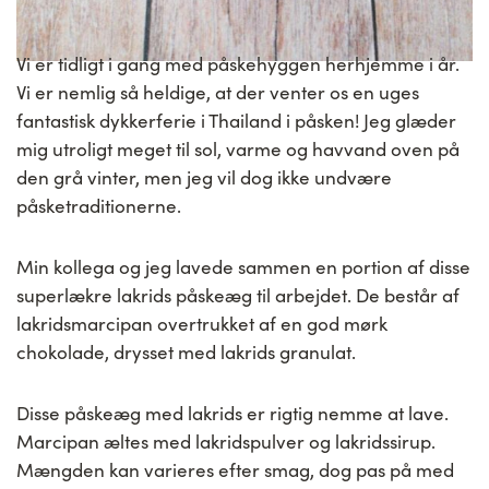
Vi er tidligt i gang med påskehyggen herhjemme i år.
Vi er nemlig så heldige, at der venter os en uges
fantastisk dykkerferie i Thailand i påsken! Jeg glæder
mig utroligt meget til sol, varme og havvand oven på
den grå vinter, men jeg vil dog ikke undvære
påsketraditionerne.
Min kollega og jeg lavede sammen en portion af disse
superlækre lakrids påskeæg til arbejdet. De består af
lakridsmarcipan overtrukket af en god mørk
chokolade, drysset med lakrids granulat.
Disse påskeæg med lakrids er rigtig nemme at lave.
Marcipan æltes med lakridspulver og lakridssirup.
Mængden kan varieres efter smag, dog pas på med