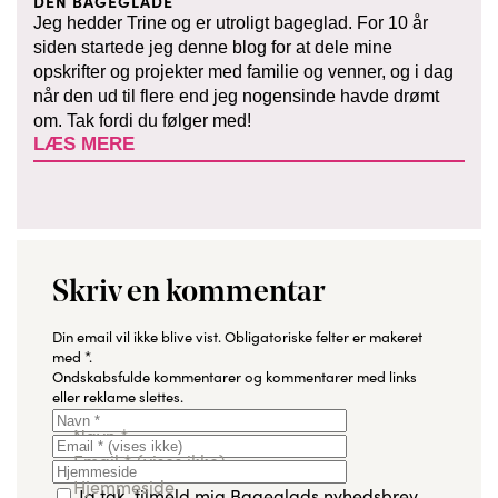
DEN BAGEGLADE
Jeg hedder Trine og er utroligt bageglad. For 10 år
siden startede jeg denne blog for at dele mine
opskrifter og projekter med familie og venner, og i dag
når den ud til flere end jeg nogensinde havde drømt
om. Tak fordi du følger med!
LÆS MERE
Skriv en kommentar
Din email vil ikke blive vist.
Obligatoriske felter er makeret
med
*
.
Ondskabsfulde kommentarer og kommentarer med links
eller reklame slettes.
Navn
*
Email
*
(vises ikke)
Hjemmeside
Ja tak, tilmeld mig Bageglads nyhedsbrev.