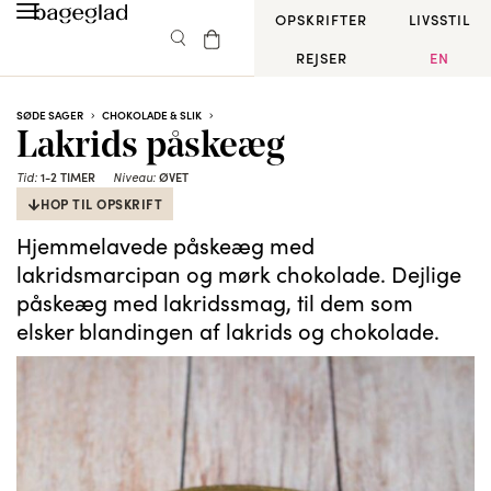
OPSKRIFTER
LIVSSTIL
REJSER
EN
SØDE SAGER
CHOKOLADE & SLIK
Lakrids påskeæg
Tid:
1-2 TIMER
Niveau:
ØVET
HOP TIL OPSKRIFT
Hjemmelavede påskeæg med
lakridsmarcipan og mørk chokolade. Dejlige
påskeæg med lakridssmag, til dem som
elsker blandingen af lakrids og chokolade.