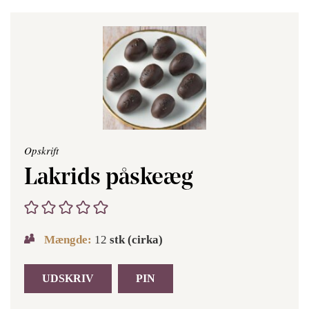
Opskrift
Lakrids påskeæg
Mængde:
12
stk (cirka)
UDSKRIV
PIN