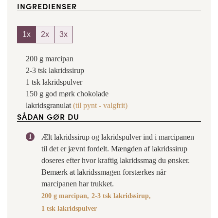
INGREDIENSER
1x
2x
3x
200
g
marcipan
2-3
tsk
lakridssirup
1
tsk
lakridspulver
150
g
god mørk chokolade
lakridsgranulat
(til pynt - valgfrit)
SÅDAN GØR DU
Ælt lakridssirup og lakridspulver ind i marcipanen
til det er jævnt fordelt. Mængden af lakridssirup
doseres efter hvor kraftig lakridssmag du ønsker.
Bemærk at lakridssmagen forstærkes når
marcipanen har trukket.
200 g marcipan,
2-3 tsk lakridssirup,
1 tsk lakridspulver