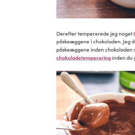
Derefter tempererede jeg noget
påskeæggene i chokoladen. Jeg dr
påskeæggene inden chokoladen s
chokoladetemperering
inden du g