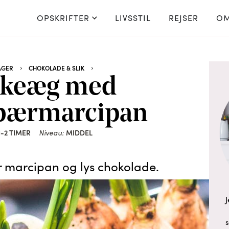
OPSKRIFTER
LIVSSTIL
REJSER
OM
AGER
CHOKOLADE & SLIK
skeæg med
bærmarcipan
1-2 TIMER
Niveau:
MIDDEL
marcipan og lys chokolade.
J
s