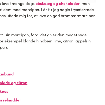
påskeæg og chokolader
n lavet mange slags
, men
sat dem med marcipan. I år fik jeg nogle frysetørrede
besluttede mig for, at lave en god brombærmarcipan
gt i sin marcipan, fordi det giver den meget søde
for eksempel blande hindbær, lime, citron, appelsin
ipan.
panbund
olade og citron
knas
asselnødder