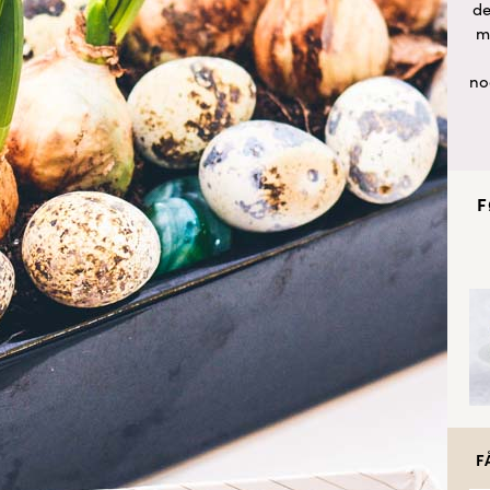
de
m
no
F
F