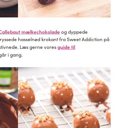
Callebaut mælkechokolade
og dyppede
yssede hasselnød krokant fra Sweet Addiction på
guide til
tivnede. Læs gerne vores
år i gang.