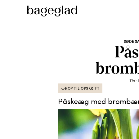
SØDE S
På
brom
Tid:
HOP TIL OPSKRIFT
Påskeæg med brombær 