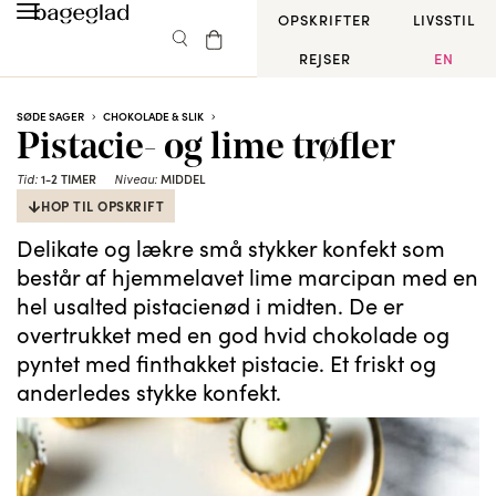
OPSKRIFTER
LIVSSTIL
REJSER
EN
SØDE SAGER
CHOKOLADE & SLIK
Pistacie- og lime trøfler
1-2 TIMER
MIDDEL
Tid:
Niveau:
HOP TIL OPSKRIFT
Delikate og lækre små stykker konfekt som
består af hjemmelavet lime marcipan med en
hel usalted pistacienød i midten. De er
overtrukket med en god hvid chokolade og
pyntet med finthakket pistacie. Et friskt og
anderledes stykke konfekt.