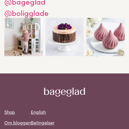
@bageglad
@boligglade
Shop
English
Om bloggen
Betingelser