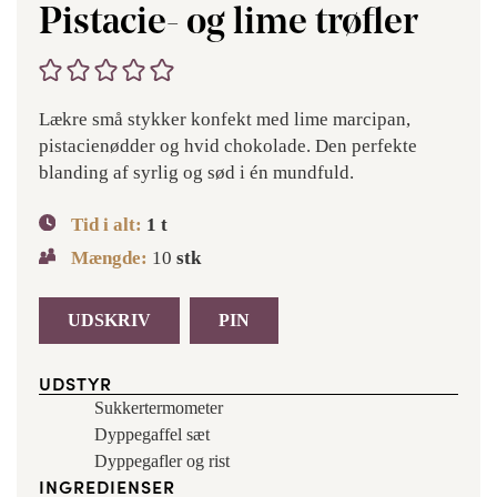
Pistacie- og lime trøfler
Lækre små stykker konfekt med lime marcipan,
pistacienødder og hvid chokolade. Den perfekte
blanding af syrlig og sød i én mundfuld.
Tid i alt:
1
t
Mængde:
10
stk
UDSKRIV
PIN
UDSTYR
Sukkertermometer
Dyppegaffel sæt
Dyppegafler og rist
INGREDIENSER