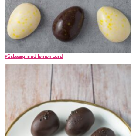
Påskeæg med lemon curd