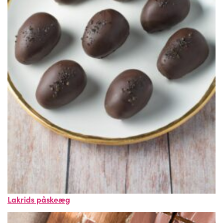
Lakrids påskeæg