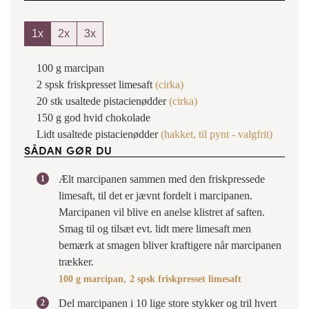
1x
2x
3x
100
g
marcipan
2
spsk
friskpresset limesaft
(cirka)
20
stk
usaltede pistacienødder
(cirka)
150
g
god hvid chokolade
Lidt
usaltede pistacienødder
(hakket, til pynt - valgfrit)
SÅDAN GØR DU
Ælt marcipanen sammen med den friskpressede
limesaft, til det er jævnt fordelt i marcipanen.
Marcipanen vil blive en anelse klistret af saften.
Smag til og tilsæt evt. lidt mere limesaft men
bemærk at smagen bliver kraftigere når marcipanen
trækker.
100 g marcipan,
2 spsk friskpresset limesaft
Del marcipanen i 10 lige store stykker og tril hvert