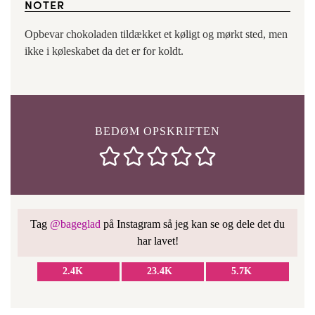
NOTER
Opbevar chokoladen tildækket et køligt og mørkt sted, men
ikke i køleskabet da det er for koldt.
BEDØM OPSKRIFTEN
Tag
@bageglad
på Instagram så jeg kan se og dele det du
har lavet!
2.4K
23.4K
5.7K