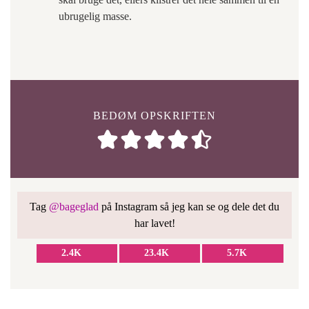
ubrugelig masse.
BEDØM OPSKRIFTEN
Tag
@bageglad
på Instagram så jeg kan se og dele det du
har lavet!
2.4K
23.4K
5.7K