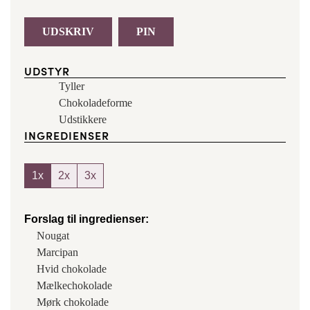
UDSKRIV
PIN
UDSTYR
Tyller
Chokoladeforme
Udstikkere
INGREDIENSER
1x
2x
3x
Forslag til ingredienser:
Nougat
Marcipan
Hvid chokolade
Mælkechokolade
Mørk chokolade