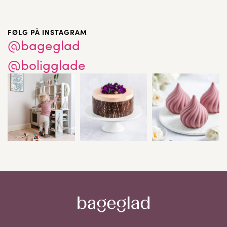
FØLG PÅ INSTAGRAM
@bageglad
@boligglade