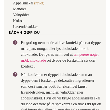
Appelsinskal
(revet)
Mandler
Valnødder
Kokos
Lavendelsukker
SÅDAN GØR DU
En god og nem made at lave konfekt på er at dyppe
marcipan, nougat eller lys chokolade i mørk
chokolade. Det gøres nemt ved at
temperere noget
mørk chokolade
og dyppe de forskellige stykker
konfekt i.
Når konfekten er dyppet i chokolade kan man
dyppe dem i forskellige dekorative ingredienser
som også smager godt, for eksempel knust
lavendelsukker, mandler, valnødder eller
appelsinskræl. Hvis du vil bruge appelsinskræl skal
du lade det tørre på et spækbræt i en times tid før du
skal bruge det, ellers klistrer det hele sammen til en