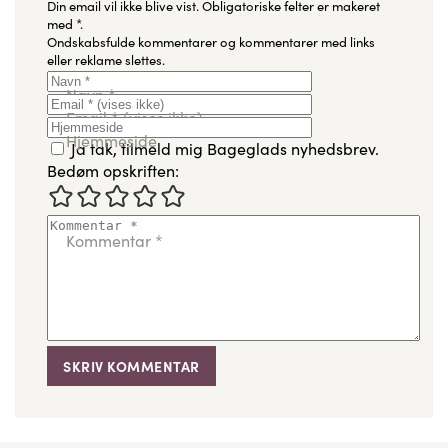
Din email vil ikke blive vist.
Obligatoriske felter er makeret
med
*
.
Ondskabsfulde kommentarer og kommentarer med links
eller reklame slettes.
Navn
*
Email
*
(vises ikke)
Hjemmeside
Ja tak, tilmeld mig Bageglads nyhedsbrev.
Bedøm opskriften:
Kommentar
*