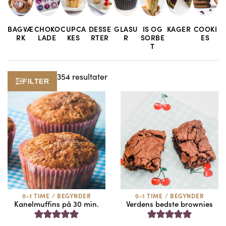
BAGVÆ
CHOKO
CUPCA
DESSE
GLASU
IS OG
KAGER
COOKI
RK
LADE
KES
RTER
R
SORBE
ES
T
354 resultater
FILTER
0-1 TIME
/
BEGYNDER
0-1 TIME
/
BEGYNDER
Kanelmuffins på 30 min.
Verdens bedste brownies