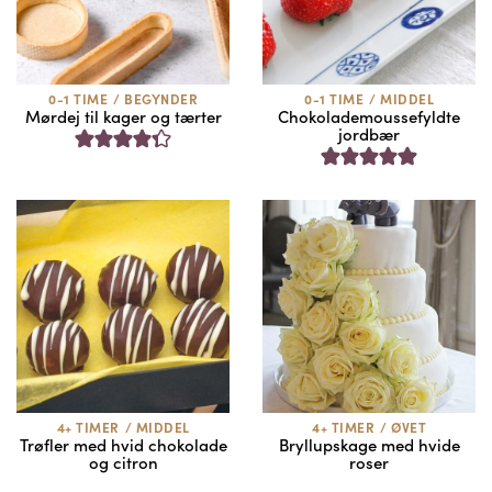
0-1 TIME
/
BEGYNDER
0-1 TIME
/
MIDDEL
Mørdej til kager og tærter
Chokolademoussefyldte
jordbær
4+ TIMER
/
MIDDEL
4+ TIMER
/
ØVET
Trøfler med hvid chokolade
Bryllupskage med hvide
og citron
roser