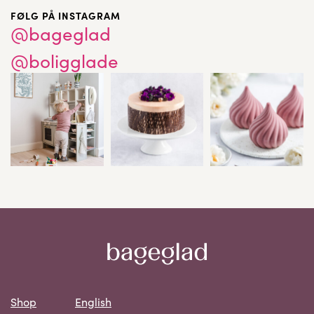
FØLG PÅ INSTAGRAM
@bageglad
@boligglade
Shop
English