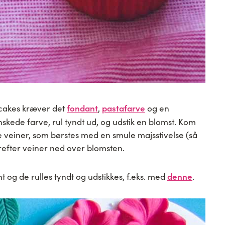
fondant
pastafarve
pcakes kræver det
,
og en
nskede farve, rul tyndt ud, og udstik en blomst. Kom
e veiner, som børstes med en smule majsstivelse (så
refter veiner ned over blomsten.
denne
t og de rulles tyndt og udstikkes, f.eks. med
.