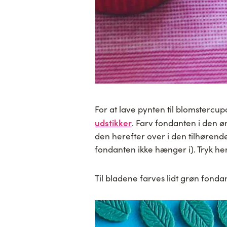
For at lave pynten til blomstercu
udstikker
. Farv fondanten i den ø
den herefter over i den tilhørend
fondanten ikke hænger i). Tryk he
Til bladene farves lidt grøn fondan