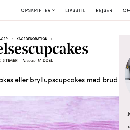
OPSKRIFTER
LIVSSTIL
REJSER
OM
AGER
KAGEDEKORATION
elsescupcakes
2-3 TIMER
MIDDEL
Niveau:
cakes eller bryllupscupcakes med brud
J
s