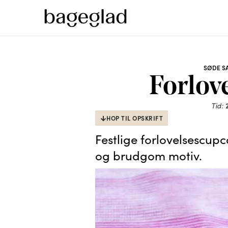
SØDE S
Forlov
Tid:
HOP TIL OPSKRIFT
Festlige forlovelsescup
og brudgom motiv.