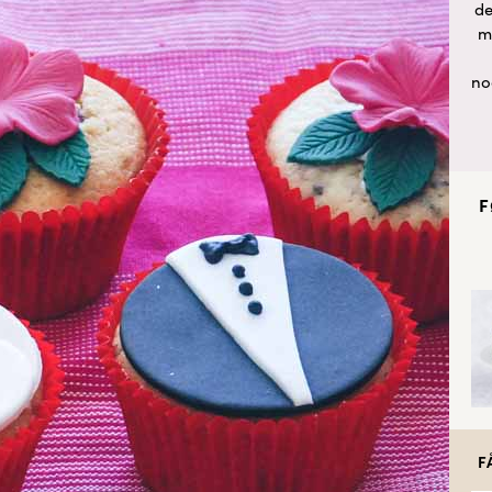
de
m
no
F
F