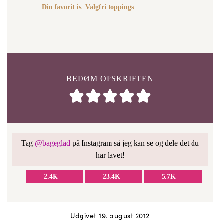
Din favorit is,
Valgfri toppings
BEDØM OPSKRIFTEN
Tag
@bageglad
på Instagram så jeg kan se og dele det du
har lavet!
2.4K
23.4K
5.7K
Udgivet 19. august 2012