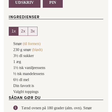
UDSKRIV
PIN
INGREDIENSER
1x
2x
3x
Smør
(til formen)
230
g
smør
(blødt)
3½
dl
sukker
1
æg
1½
tsk
vaniljeessens
½
tsk
mandelessens
6½
dl
mel
Din favorit is
Valgfri toppings
SÅDAN GØR DU
Tænd ovnen på 180 grader (alm. ovn). Smør