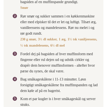
bagsiden af en muffinspande grundigt.
Smør
Rør smør og sukker sammen i en køkkenmaskine
eller med elpisker til det er let og luftigt. Tilsæt æg,
vanilleessens og mandelessens. Rør nu melet i og
rør godt rundt.
230 g smør,
3½ dl sukker,
1 æg,
1½ tsk vaniljeessens,
½ tsk mandelessens,
6½ dl mel
Fordel dej på bagsiden af hver muffinsform med
fingrene eller rul dejen ud og udstik cirkler og
drapér dem henover muffinsformen - altefter hvor
pæne du synes, de skal være.
Bag småkageskålene i 11-13 minutter. Løsn
forsigtigt småkageskålene fra muffinspanden og lad
dem køle af på en bagerist.
Kom et par kugler is i hver småkageskål og server
straks.