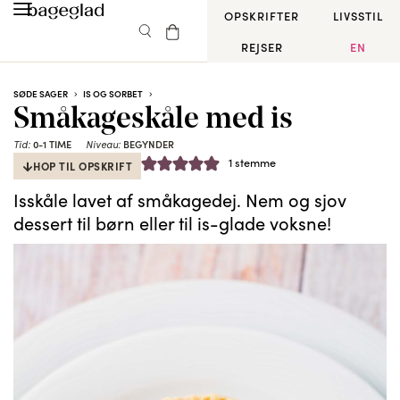
OPSKRIFTER
LIVSSTIL
REJSER
EN
SØDE SAGER
IS OG SORBET
Småkageskåle med is
Tid:
0-1 TIME
Niveau:
BEGYNDER
1 stemme
HOP TIL OPSKRIFT
Isskåle lavet af småkagedej. Nem og sjov
dessert til børn eller til is-glade voksne!