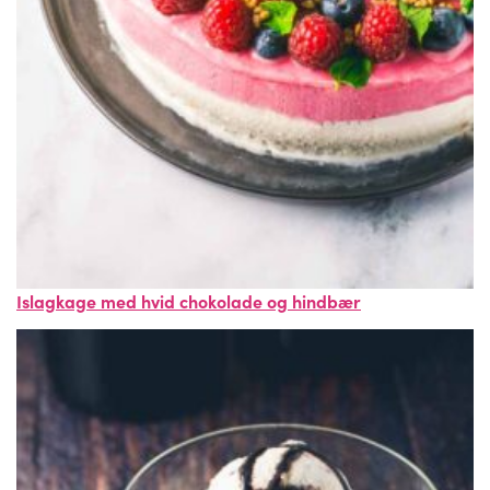
Islagkage med hvid chokolade og hindbær