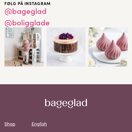
FØLG PÅ INSTAGRAM
@bageglad
@boligglade
Shop
English