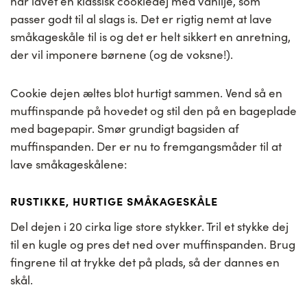
har lavet en klassisk cookiedej med vanilje, som
passer godt til al slags is. Det er rigtig nemt at lave
småkageskåle til is og det er helt sikkert en anretning,
der vil imponere børnene (og de voksne!).
Cookie dejen æltes blot hurtigt sammen. Vend så en
muffinspande på hovedet og stil den på en bageplade
med bagepapir. Smør grundigt bagsiden af
muffinspanden. Der er nu to fremgangsmåder til at
lave småkageskålene:
RUSTIKKE, HURTIGE SMÅKAGESKÅLE
Del dejen i 20 cirka lige store stykker. Tril et stykke dej
til en kugle og pres det ned over muffinspanden. Brug
fingrene til at trykke det på plads, så der dannes en
skål.