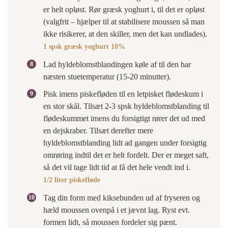
er helt opløst. Rør græsk yoghurt i, til det er opløst
(valgfrit – hjælper til at stabilisere moussen så man
ikke risikerer, at den skiller, men det kan undlades).
1 spsk græsk yoghurt 10%
Lad hyldeblomstblandingen køle af til den har
næsten stuetemperatur (15-20 minutter).
Pisk imens piskefløden til en letpisket flødeskum i
en stor skål. Tilsæt 2-3 spsk hyldeblomstblanding til
flødeskummet imens du forsigtigt rører det ud med
en dejskraber. Tilsæt derefter mere
hyldeblomstblanding lidt ad gangen under forsigtig
omrøring indtil det er helt fordelt. Der er meget saft,
så det vil tage lidt tid at få det hele vendt ind i.
1/2 liter piskefløde
Tag din form med kiksebunden ud af fryseren og
hæld moussen ovenpå i et jævnt lag. Ryst evt.
formen lidt, så moussen fordeler sig pænt.