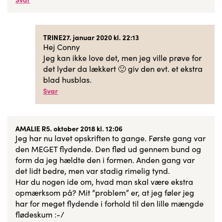
TRINE
27. januar 2020 kl. 22:13
Hej Conny
Jeg kan ikke love det, men jeg ville prøve for
det lyder da lækkert 🙂 giv den evt. et ekstra
blad husblas.
Svar
AMALIE R
5. oktober 2018 kl. 12:06
Jeg har nu lavet opskriften to gange. Første gang var
den MEGET flydende. Den flød ud gennem bund og
form da jeg hældte den i formen. Anden gang var
det lidt bedre, men var stadig rimelig tynd.
Har du nogen ide om, hvad man skal være ekstra
opmærksom på? Mit “problem” er, at jeg føler jeg
har for meget flydende i forhold til den lille mængde
flødeskum :-/