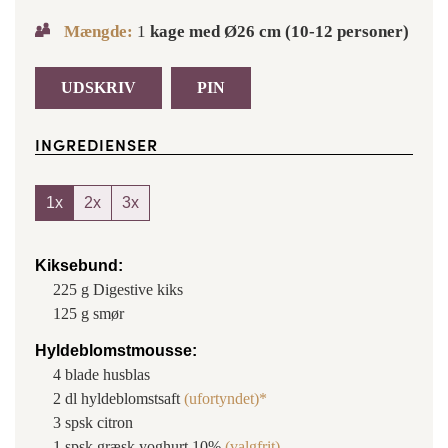
Mængde:
1
kage med Ø26 cm (10-12 personer)
UDSKRIV
PIN
INGREDIENSER
1x
2x
3x
Kiksebund:
225
g
Digestive kiks
125
g
smør
Hyldeblomstmousse:
4
blade
husblas
2
dl
hyldeblomstsaft
(ufortyndet)*
3
spsk
citron
1
spsk
græsk yoghurt 10%
(valgfrit)