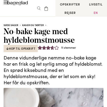
OPSKRIFTER
LIVSSTIL
REJSER
EN
SØDE SAGER
KAGER OG TÆRTER
No-bake kage med
hyldeblomstmousse
11
stemmer
HOP TIL OPSKRIFT
Denne vidunderlige nemme no-bake kage
har en frisk og let syrlig smag af hyldeblomst.
En sprød kiksebund med en
hyldeblomstmousse, der er let som en sky!
Her får du opskriften.