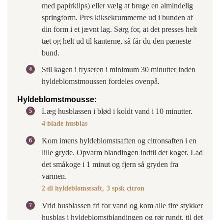
med papirklips) eller vælg at bruge en almindelig
springform. Pres kiksekrummerne ud i bunden af
din form i et jævnt lag. Sørg for, at det presses helt
tæt og helt ud til kanterne, så får du den pæneste
bund.
Stil kagen i fryseren i minimum 30 minutter inden
hyldeblomstmoussen fordeles ovenpå.
Hyldeblomstmousse:
Læg husblassen i blød i koldt vand i 10 minutter.
4 blade husblas
Kom imens hyldeblomstsaften og citronsaften i en
lille gryde. Opvarm blandingen indtil det koger. Lad
det småkoge i 1 minut og fjern så gryden fra
varmen.
2 dl hyldeblomstsaft,
3 spsk citron
Vrid husblassen fri for vand og kom alle fire stykker
husblas i hyldeblomstblandingen og rør rundt, til det