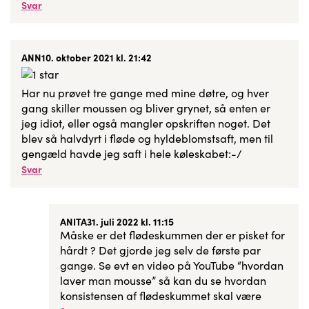
Svar
ANN
10. oktober 2021 kl. 21:42
Har nu prøvet tre gange med mine døtre, og hver
gang skiller moussen og bliver grynet, så enten er
jeg idiot, eller også mangler opskriften noget. Det
blev så halvdyrt i fløde og hyldeblomstsaft, men til
gengæld havde jeg saft i hele køleskabet:-/
Svar
ANITA
31. juli 2022 kl. 11:15
Måske er det flødeskummen der er pisket for
hårdt ? Det gjorde jeg selv de første par
gange. Se evt en video på YouTube “hvordan
laver man mousse” så kan du se hvordan
konsistensen af flødeskummet skal være