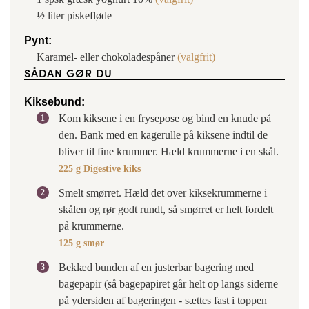
½
liter
piskefløde
Pynt:
Karamel- eller chokoladespåner
(valgfrit)
SÅDAN GØR DU
Kiksebund:
Kom kiksene i en frysepose og bind en knude på
den. Bank med en kagerulle på kiksene indtil de
bliver til fine krummer. Hæld krummerne i en skål.
225 g Digestive kiks
Smelt smørret. Hæld det over kiksekrummerne i
skålen og rør godt rundt, så smørret er helt fordelt
på krummerne.
125 g smør
Beklæd bunden af en justerbar bagering med
bagepapir (så bagepapiret går helt op langs siderne
på ydersiden af bageringen - sættes fast i toppen