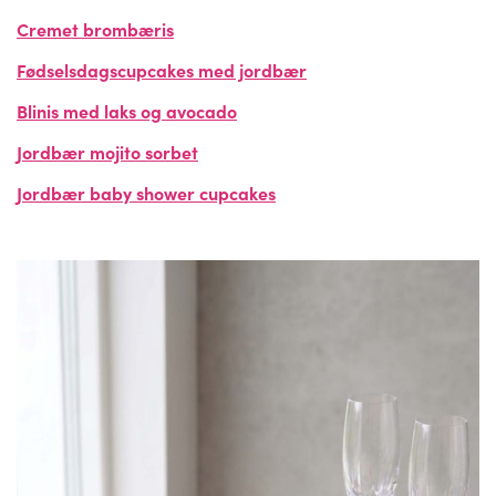
Cremet brombæris
Fødselsdagscupcakes med jordbær
Blinis med laks og avocado
Jordbær mojito sorbet
Jordbær baby shower cupcakes