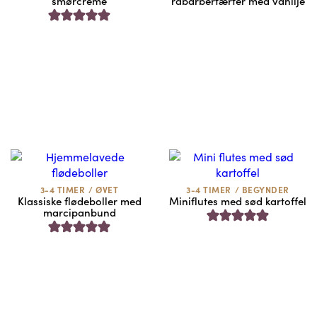
smørcreme
rabarbertærter med vanilje
3-4 TIMER
/
ØVET
3-4 TIMER
/
BEGYNDER
Klassiske flødeboller med
Miniflutes med sød kartoffel
marcipanbund