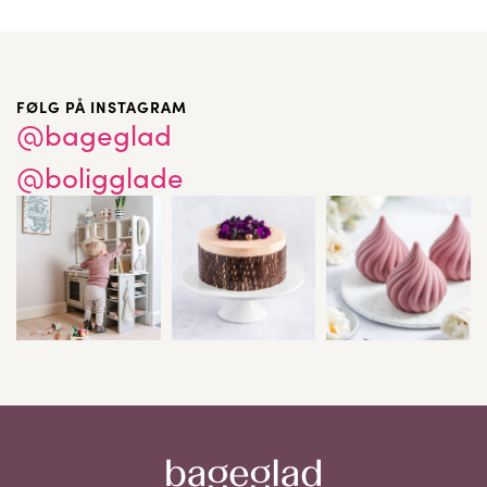
FØLG PÅ INSTAGRAM
@bageglad
@boligglade