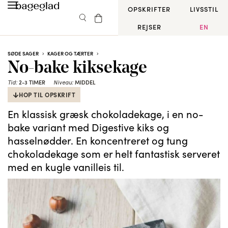
OPSKRIFTER
LIVSSTIL
REJSER
EN
SØDE SAGER
KAGER OG TÆRTER
No-bake kiksekage
Tid:
2-3 TIMER
Niveau:
MIDDEL
HOP TIL OPSKRIFT
En klassisk græsk chokoladekage, i en no-
bake variant med Digestive kiks og
hasselnødder. En koncentreret og tung
chokoladekage som er helt fantastisk serveret
med en kugle vanilleis til.