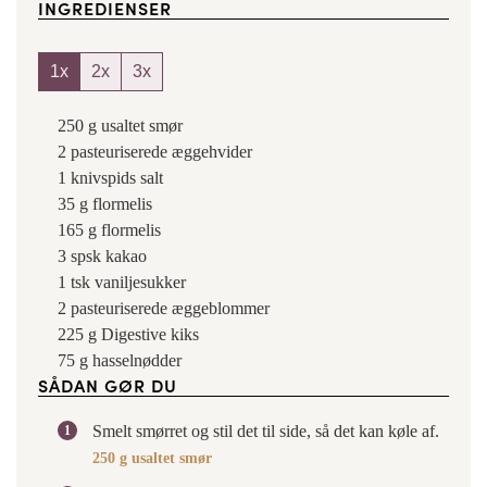
INGREDIENSER
1x
2x
3x
250
g
usaltet smør
2
pasteuriserede æggehvider
1
knivspids
salt
35
g
flormelis
165
g
flormelis
3
spsk
kakao
1
tsk
vaniljesukker
2
pasteuriserede æggeblommer
225
g
Digestive kiks
75
g
hasselnødder
SÅDAN GØR DU
Smelt smørret og stil det til side, så det kan køle af.
250 g usaltet smør