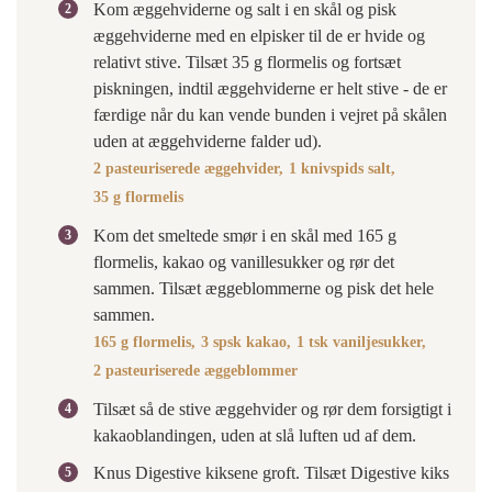
Kom æggehviderne og salt i en skål og pisk
æggehviderne med en elpisker til de er hvide og
relativt stive. Tilsæt 35 g flormelis og fortsæt
piskningen, indtil æggehviderne er helt stive - de er
færdige når du kan vende bunden i vejret på skålen
uden at æggehviderne falder ud).
2 pasteuriserede æggehvider,
1 knivspids salt,
35 g flormelis
Kom det smeltede smør i en skål med 165 g
flormelis, kakao og vanillesukker og rør det
sammen. Tilsæt æggeblommerne og pisk det hele
sammen.
165 g flormelis,
3 spsk kakao,
1 tsk vaniljesukker,
2 pasteuriserede æggeblommer
Tilsæt så de stive æggehvider og rør dem forsigtigt i
kakaoblandingen, uden at slå luften ud af dem.
Knus Digestive kiksene groft. Tilsæt Digestive kiks