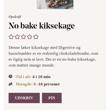
Opskrift
No bake kiksekage
Denne lækre kiksekage med Digestive og
hasselnødder er en ordentlig chokoladebombe, som
er rigtig nem at lave. Det er en no-bake kiksekage,
som mætter mange munde.
Tid i alt:
4
t
10
min
Mængde:
8
-10 personer
UDSKRIV
PIN