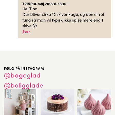
TRINE
10. maj 2018 kl. 18:10
Hej Tina
Der bliver cirka 12 skiver kage, og den er ret
tung så man vil typisk ikke spise mere end 1
skive 🙂
Svar
FØLG PÅ INSTAGRAM
@bageglad
@boligglade