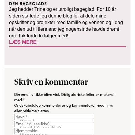
DEN BAGEGLADE
Jeg hedder Trine og er utroligt bageglad. For 10 år
siden startede jeg denne blog for at dele mine
opskrifter og projekter med familie og venner, og i dag
når den ud til flere end jeg nogensinde havde drømt
om. Tak fordi du følger med!
LÆS MERE
Skriv en kommentar
Din email vil ikke blive vist.
Obligatoriske felter er makeret
med
*
.
Ondskabsfulde kommentarer og kommentarer med links
eller reklame slettes.
Navn
*
Email
*
(vises ikke)
Hjemmeside