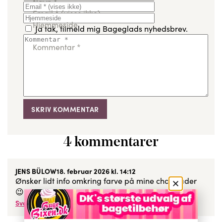
Navn
*
Email
*
(vises ikke)
Hjemmeside
Ja tak, tilmeld mig Bageglads nyhedsbrev.
Kommentar
*
4 kommentarer
JENS BÜLOW
18. februar 2026 kl. 14:12
Ønsker lidt info omkring farve på mine chokolader
😉
Svar