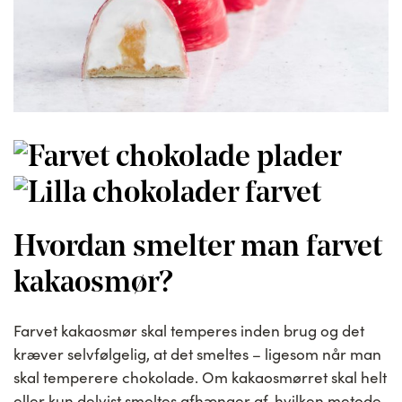
Hvordan smelter man farvet
kakaosmør?
Farvet kakaosmør skal temperes inden brug og det
kræver selvfølgelig, at det smeltes – ligesom når man
skal temperere chokolade. Om kakaosmørret skal helt
eller kun delvist smeltes afhænger af, hvilken metode