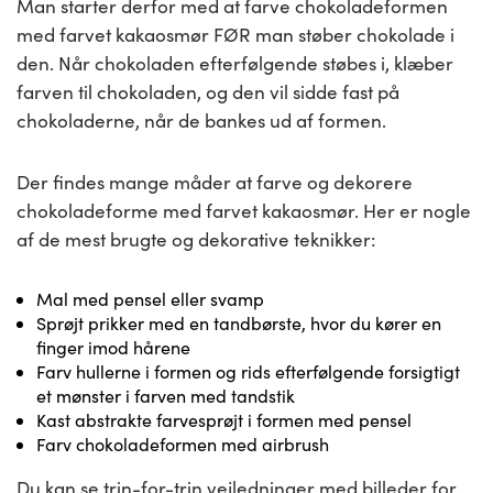
Man starter derfor med at farve chokoladeformen
med farvet kakaosmør FØR man støber chokolade i
den. Når chokoladen efterfølgende støbes i, klæber
farven til chokoladen, og den vil sidde fast på
chokoladerne, når de bankes ud af formen.
Der findes mange måder at farve og dekorere
chokoladeforme med farvet kakaosmør. Her er nogle
af de mest brugte og dekorative teknikker:
Mal med pensel eller svamp
Sprøjt prikker med en tandbørste, hvor du kører en
finger imod hårene
Farv hullerne i formen og rids efterfølgende forsigtigt
et mønster i farven med tandstik
Kast abstrakte farvesprøjt i formen med pensel
Farv chokoladeformen med airbrush
Du kan se trin-for-trin vejledninger med billeder for