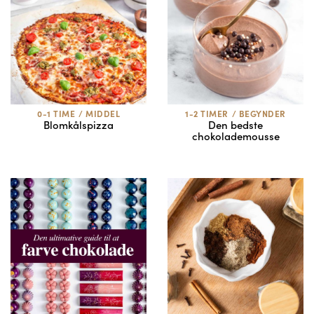
0-1 TIME
/
MIDDEL
1-2 TIMER
/
BEGYNDER
Blomkålspizza
Den bedste
chokolademousse