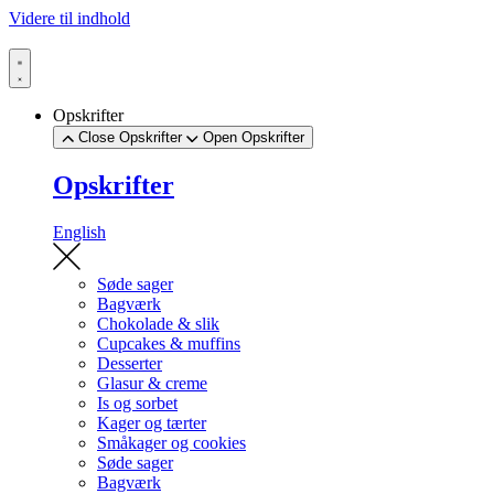
Videre til indhold
Opskrifter
Close Opskrifter
Open Opskrifter
Opskrifter
English
Søde sager
Bagværk
Chokolade & slik
Cupcakes & muffins
Desserter
Glasur & creme
Is og sorbet
Kager og tærter
Småkager og cookies
Søde sager
Bagværk