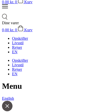
0,00
kr.
0
Kurv
Dine varer
0,00
kr.
0
Kurv
Opskrifter
Livsstil
Rejser
EN
Opskrifter
Livsstil
Rejser
EN
Menu
English