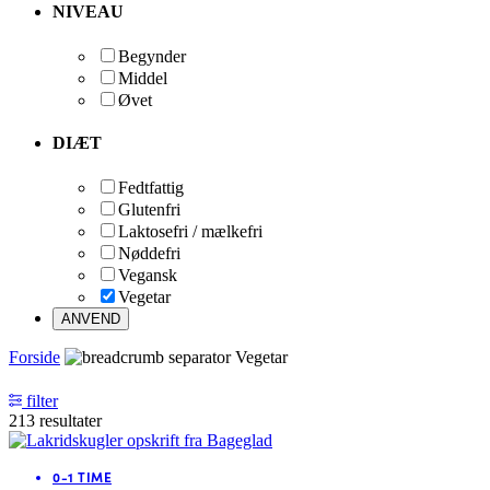
NIVEAU
Begynder
Middel
Øvet
DIÆT
Fedtfattig
Glutenfri
Laktosefri / mælkefri
Nøddefri
Vegansk
Vegetar
Forside
Vegetar
filter
213 resultater
0-1 TIME