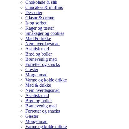
Chokolade & slik
Cupcakes & muffins
Desserter
Glasur & creme
Is og sorbet
Kager og tærter
Småkager og cookies
Mad & drikke
Nem hverdagsmad
Asiatisk mad
Brød og boller
Børnevenlig mad
Forretter og snacks
Gæster
Morgenmad
Varme og kolde drikke
Mad & drikke
Nem hverdagsmad
Asiatisk mad
Brød og boller
Børnevenlig mad
Forretter og snacks
Gæster
Morgenmad
Varme og kolde drikke