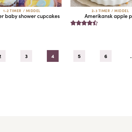
1-2 TIMER
/
MIDDEL
2-3 TIMER
/
MIDDEL
ær baby shower cupcakes
Amerikansk apple p
2
3
4
5
6