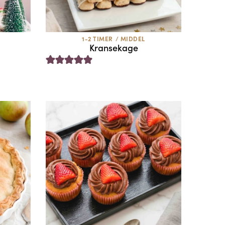
1-2 TIMER
/
MIDDEL
Kransekage