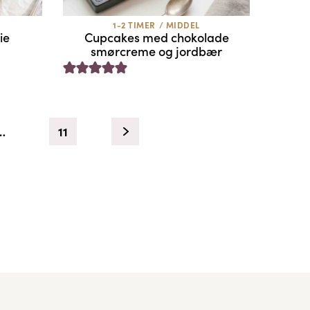
1-2 TIMER
/
MIDDEL
ie
Cupcakes med chokolade
smørcreme og jordbær
…
11