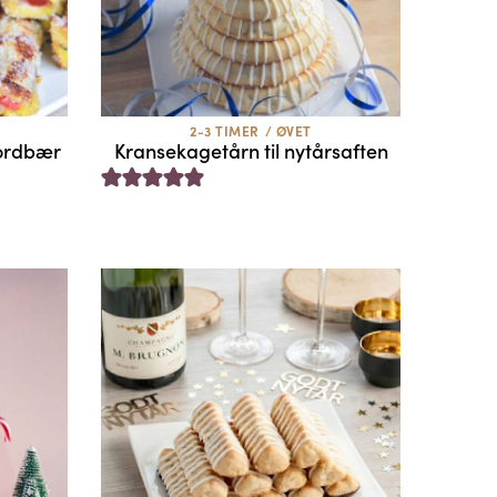
2-3 TIMER
/
ØVET
jordbær
Kransekagetårn til nytårsaften