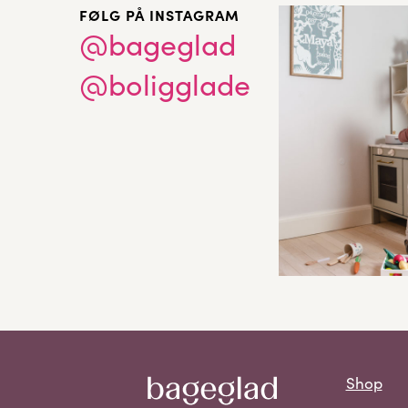
FØLG PÅ INSTAGRAM
@bageglad
@boligglade
Shop