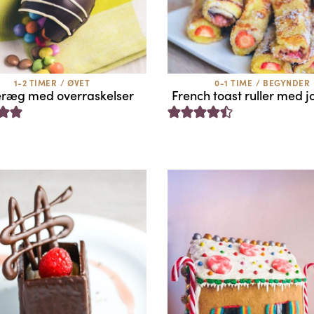
1-2 TIMER
/
ØVET
0-1 TIME
/
BEGYNDER
eræg med overraskelser
French toast ruller med 