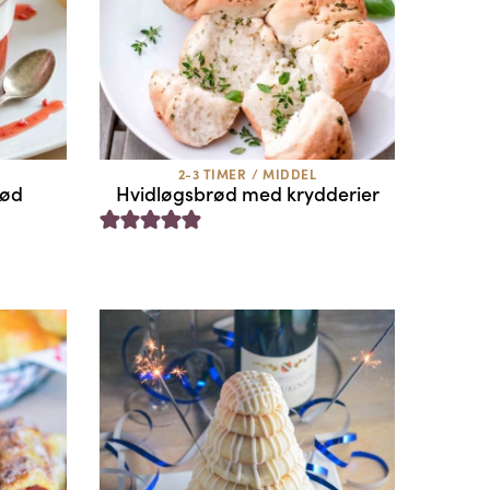
2-3 TIMER
/
MIDDEL
rød
Hvidløgsbrød med krydderier