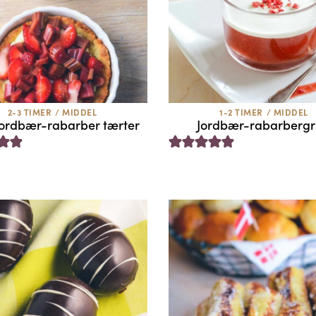
2-3 TIMER
/
MIDDEL
1-2 TIMER
/
MIDDEL
ordbær-rabarber tærter
Jordbær-rabarberg