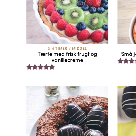
3-4 TIMER
/
MIDDEL
Tærte med frisk frugt og
Små j
vanillecreme