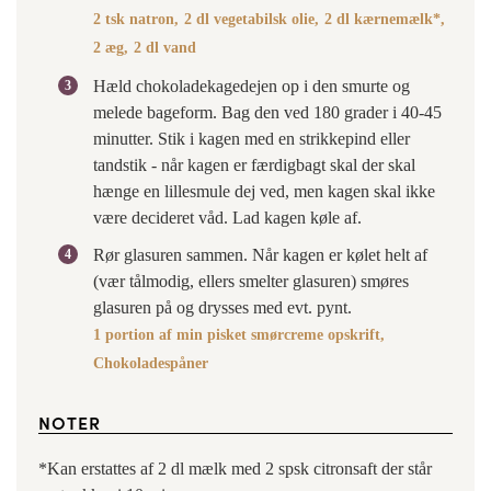
2 tsk natron,
2 dl vegetabilsk olie,
2 dl kærnemælk*,
2 æg,
2 dl vand
Hæld chokoladekagedejen op i den smurte og
melede bageform. Bag den ved 180 grader i 40-45
minutter. Stik i kagen med en strikkepind eller
tandstik - når kagen er færdigbagt skal der skal
hænge en lillesmule dej ved, men kagen skal ikke
være decideret våd. Lad kagen køle af.
Rør glasuren sammen. Når kagen er kølet helt af
(vær tålmodig, ellers smelter glasuren) smøres
glasuren på og drysses med evt. pynt.
1 portion af min pisket smørcreme opskrift,
Chokoladespåner
NOTER
*Kan erstattes af 2 dl mælk med 2 spsk citronsaft der står