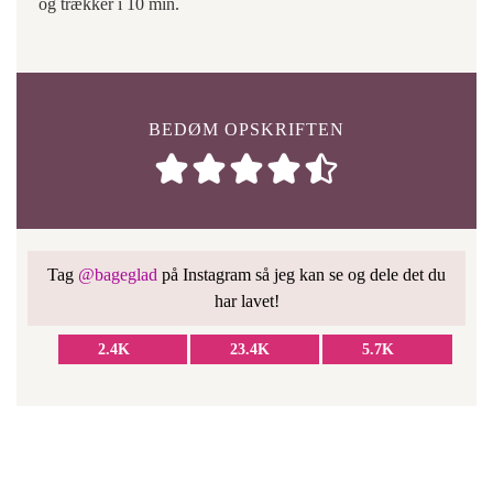
og trækker i 10 min.
BEDØM OPSKRIFTEN
Tag
@bageglad
på Instagram så jeg kan se og dele det du
har lavet!
2.4K
23.4K
5.7K