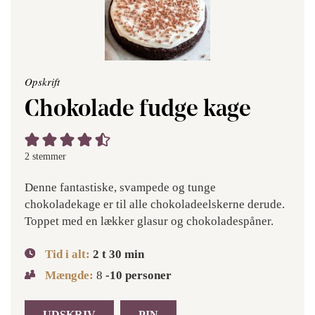
Opskrift
Chokolade fudge kage
2
stemmer
Denne fantastiske, svampede og tunge
chokoladekage er til alle chokoladeelskerne derude.
Toppet med en lækker glasur og chokoladespåner.
Tid i alt:
2
t
30
min
Mængde:
8
-10 personer
UDSKRIV
PIN