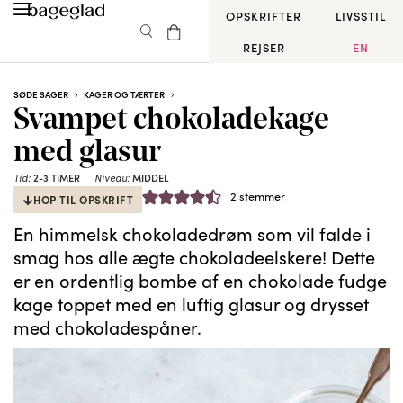
OPSKRIFTER
LIVSSTIL
REJSER
EN
SØDE SAGER
KAGER OG TÆRTER
Svampet chokoladekage
med glasur
Tid:
2-3 TIMER
Niveau:
MIDDEL
2
stemmer
HOP TIL OPSKRIFT
En himmelsk chokoladedrøm som vil falde i
smag hos alle ægte chokoladeelskere! Dette
er en ordentlig bombe af en chokolade fudge
kage toppet med en luftig glasur og drysset
med chokoladespåner.