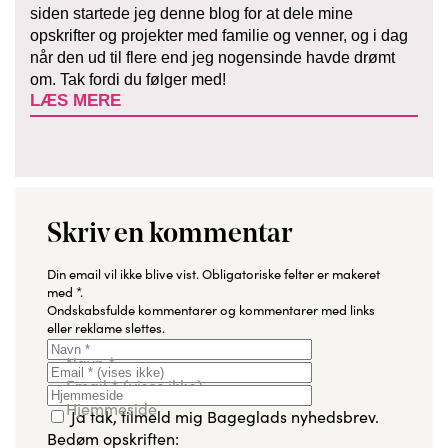
siden startede jeg denne blog for at dele mine
opskrifter og projekter med familie og venner, og i dag
når den ud til flere end jeg nogensinde havde drømt
om. Tak fordi du følger med!
LÆS MERE
Skriv en kommentar
Din email vil ikke blive vist.
Obligatoriske felter er makeret
med
*
.
Ondskabsfulde kommentarer og kommentarer med links
eller reklame slettes.
Navn
*
Email
*
(vises ikke)
Hjemmeside
Ja tak, tilmeld mig Bageglads nyhedsbrev.
Bedøm opskriften: