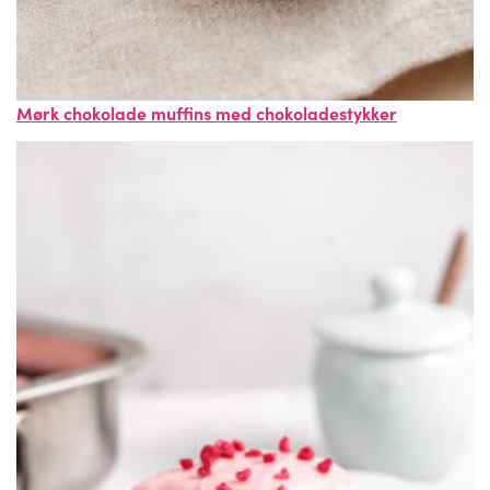
Mørk chokolade muffins med chokoladestykker