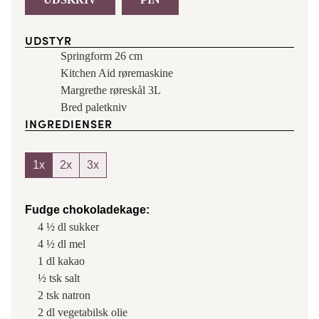
UDSTYR
Springform 26 cm
Kitchen Aid røremaskine
Margrethe røreskål 3L
Bred paletkniv
INGREDIENSER
1x
2x
3x
Fudge chokoladekage:
4 ½
dl
sukker
4 ½
dl
mel
1
dl
kakao
½
tsk
salt
2
tsk
natron
2
dl
vegetabilsk olie