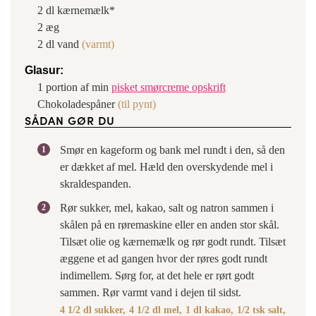
2
dl
kærnemælk*
2
æg
2
dl
vand
(varmt)
Glasur:
1
portion af min
pisket smørcreme opskrift
Chokoladespåner
(til pynt)
SÅDAN GØR DU
Smør en kageform og bank mel rundt i den, så den
er dækket af mel. Hæld den overskydende mel i
skraldespanden.
Rør sukker, mel, kakao, salt og natron sammen i
skålen på en røremaskine eller en anden stor skål.
Tilsæt olie og kærnemælk og rør godt rundt. Tilsæt
æggene et ad gangen hvor der røres godt rundt
indimellem. Sørg for, at det hele er rørt godt
sammen. Rør varmt vand i dejen til sidst.
4 1/2 dl sukker,
4 1/2 dl mel,
1 dl kakao,
1/2 tsk salt,