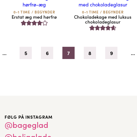
0-1 TIME
/
BEGYNDER
0-1 TIME
/
BEGYNDER
Erstat æg med hørfrø
Chokoladekage med luksus
chokoladeglasur
…
5
6
7
8
9
…
FØLG PÅ INSTAGRAM
@bageglad
@boligglade