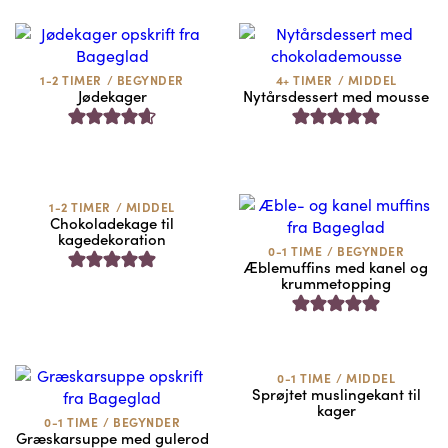
1-2 TIMER
/
BEGYNDER
4+ TIMER
/
MIDDEL
Jødekager
Nytårsdessert med mousse
1-2 TIMER
/
MIDDEL
Chokoladekage til
kagedekoration
0-1 TIME
/
BEGYNDER
Æblemuffins med kanel og
krummetopping
0-1 TIME
/
MIDDEL
Sprøjtet muslingekant til
kager
0-1 TIME
/
BEGYNDER
Græskarsuppe med gulerod