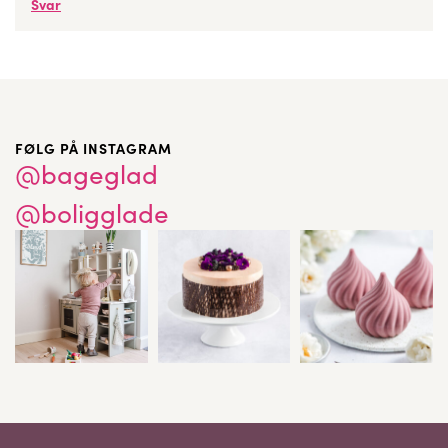
Svar
FØLG PÅ INSTAGRAM
@bageglad
@boligglade