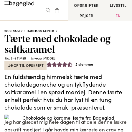
OPSKRIFTER
LIVSSTIL
REJSER
EN
SØDE SAGER
KAGER OG TÆRTER
Tærte med chokolade og
saltkaramel
Tid:
3-4 TIMER
Niveau:
MIDDEL
2
stemmer
HOP TIL OPSKRIFT
En fuldstændig himmelsk tærte med
chokoladeganache og en tykflydende
saltkaramel i en sprød mørdej. Denne tærte
er helt perfekt hvis du har lyst til en tung
chokolade som er smukt præsenteret.
Jeg har glædet mig hele dagen til at dele denne lækre
opskrift med jer! I går havde min kæreste en craving