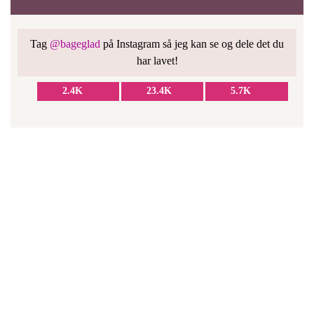
Tag
@bageglad
på Instagram så jeg kan se og dele det du
har lavet!
2.4K
23.4K
5.7K