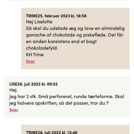
TRINE
25. februar 2023 kl. 18:58
Hej Liselotte
Så skal du udelade æg og lave en almindelig
ganache af chokolade og piskefløde. Det får
en anden konsistens end et bagt
chokoladefyld.
KH Trine
Svar
LISE
26. juli 2022 kl. 09:52
Hej.
Jeg har 2 stk. Små perforeret, runde tærteforme. Skal
jeg halvere opskriften, så det passer, tror du ?
Svar
TRINE
26. juli 2022 kl. 13:48