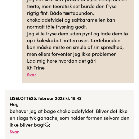
tærte, men teoretisk set burde den fryse
rigtig fint. Både tærtebunden,
chokoladefyldet og saltkaramellen kan
normalt tåle frysning godt.
Jeg ville fryse dem uden pynt og lade dem tø
op i køleskabet natten over. Tærtebunden
kan måske miste en smule af sin sprødhed,
men ellers forventer jeg ikke problemer.
Lad mig høre hvordan det går!
Kh Trine
Svar
LISELOTTE
25. februar 2023 kl. 18:42
Hej,
behøver jeg at bage chokoladefyldet. Bliver det ikke
en slags tyk ganache, som holder formen selvom den
ikke bliver bagt🤔
Svar