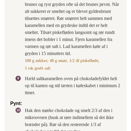
brunes og ryst gryden ofte så det brunes jævnt. Når
alt sukkeret er smeltet og er blevet gyldenbrunt
tilsættes smørret. Rør smørret helt sammen med
karamellen med en grydeske indtil det er helt
smeltet. Tilsæt piskefløden langsomt og rør rundt
imens det bobler i 1 minut. Fjern karamellen fra
varmen og rør salt i. Lad karamellen køle af i
gryden i 15 minutters tid.
100 g sukker,
40 g smør,
1/2 dl piskefløde,
1 tsk groft salt
Hæld saltkaramellen oven på chokoladefyldet helt
op til kanten og stil tærten i køleskabet i minimum 2
timer.
Pynt:
Hak den mørke chokolade og smelt 2/3 af den i
mikroovnen (husk at røre indimellem så det ikke
brænder på). Rør så den resterende 1/3 af