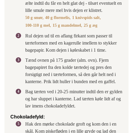
ælte indtil du får en helt glat dej - tilsæt eventuelt en
lille smule mere mel hvis dejen er klistret.
50 g smør,
40 g flormelis,
1 knivspids salt,
100-110 g mel,
15 g mandelmel,
25 g æg
Rul dejen ud til en aflang firkant som passer til
tærteformen med en kagerulle imellem to stykker
bagepapir. Kom dejen i køleskabet i 1 time.
Tænd ovnen på 175 grader (alm. ovn). Fjern
bagepapiret fra den kolde tærtedej og pres den
forsigtigt ned i tærteformen, så den går helt ned i
kanterne. Prik lidt huller i bunden med en gaffel.
Bag tærten ved i 20-25 minutter indtil den er gylden
og har sluppet i kanterne. Lad tærten køle lidt af og
lav imens chokoladefyldet.
Chokoladefyld:
Hak den mørke chokolade groft og kom den i en
skål. Kom piskefløden i en lille gryde og lad den