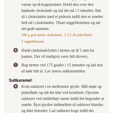
varme op til kogepunktet. Hæld den over den
hakkede chokolade og lad det stå i 5 minutter. Rør
så i chokoladen med et piskeris indtil den er smeltet
helt ud i chokoladen. Tilsæt æggeblommen og rør
det godt sammen.
100 g god mørk chokolade,
1 1/2 dl piskefløde,
1 æggeblomme
Hæld chokoladefyldet i tærten op til 5 mm fra
kanten. Der vil muligvis være lidt tilovers.
Bag tærten ved 175 grader i 15 minutter og lad den
så køle lidt af. Lav imens saltkaramellen.
Saltkaramel:
Kom sukkeret i en mellemstor gryde. Mål smør og
piskefløde og stil det klar ved komfuret. Opvarm
sukkeret ved middelhøj varme indtil det begynder at
smelte. Ryst gryden indimellem så sukkeret blandes
og ikke brænder. Lad sukkeret koge indtil det