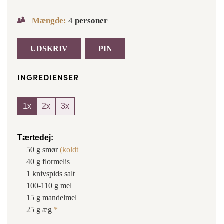
Mængde:
4
personer
UDSKRIV
PIN
INGREDIENSER
1x
2x
3x
Tærtedej:
50
g
smør
(koldt
40
g
flormelis
1
knivspids
salt
100-110
g
mel
15
g
mandelmel
25
g
æg
*