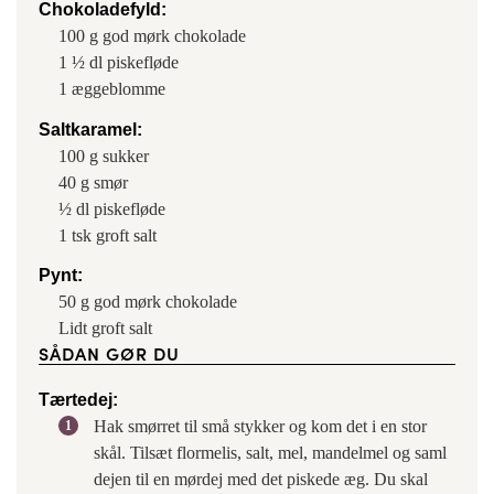
Chokoladefyld:
100
g
god mørk chokolade
1 ½
dl
piskefløde
1
æggeblomme
Saltkaramel:
100
g
sukker
40
g
smør
½
dl
piskefløde
1
tsk
groft salt
Pynt:
50
g
god mørk chokolade
Lidt
groft salt
SÅDAN GØR DU
Tærtedej:
Hak smørret til små stykker og kom det i en stor
skål. Tilsæt flormelis, salt, mel, mandelmel og saml
dejen til en mørdej med det piskede æg. Du skal