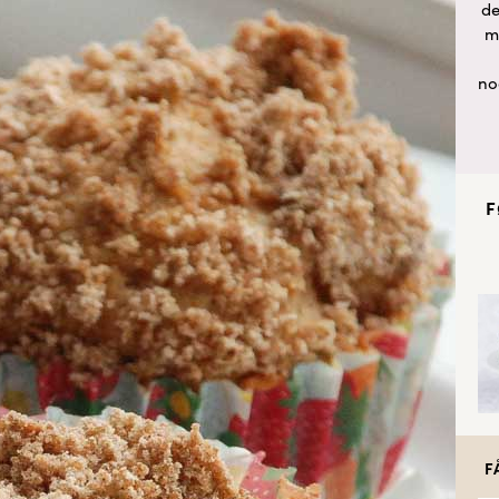
de
m
no
F
F