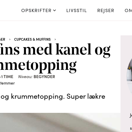
OPSKRIFTER
LIVSSTIL
REJSER
OM
GER
CUPCAKES & MUFFINS
ns med kanel og
mmetopping
-1 TIME
BEGYNDER
Niveau:
stemmer
 og krummetopping. Super lækre
J
s