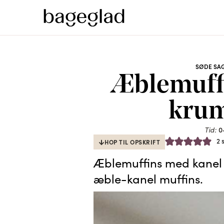
SØDE SA
Æblemuffi
kru
0
Tid:
2
HOP TIL OPSKRIFT
Æblemuffins med kanel
æble-kanel muffins.