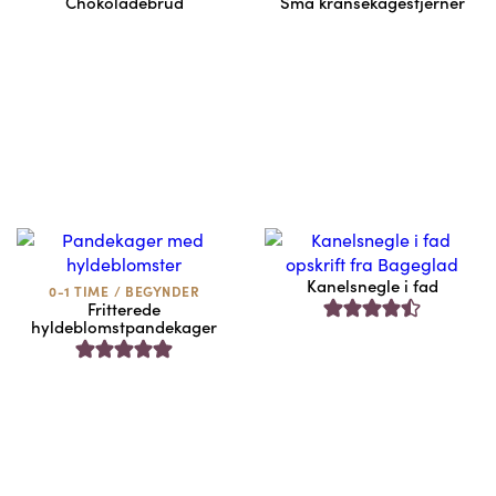
Chokoladebrud
Små kransekagestjerner
Kanelsnegle i fad
0-1 TIME
/
BEGYNDER
Fritterede
hyldeblomstpandekager