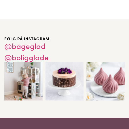
FØLG PÅ INSTAGRAM
@bageglad
@boligglade