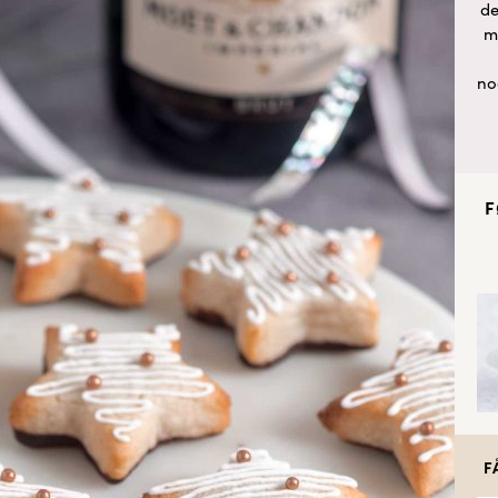
de
m
no
F
F