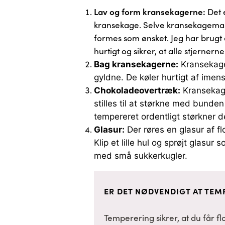
Lav og form kransekagerne:
Det e
kransekage. Selve kransekagemass
formes som ønsket. Jeg har brugt en
hurtigt og sikrer, at alle stjerner
Bag kransekagerne:
Kransekages
gyldne. De køler hurtigt af ime
Chokoladeovertræk:
Kransekage
stilles til at størkne med bunden
tempereret ordentligt størkner d
Glasur:
Der røres en glasur af f
Klip et lille hul og sprøjt glasu
med små sukkerkugler.
ER DET NØDVENDIGT AT TE
Temperering sikrer, at du får f