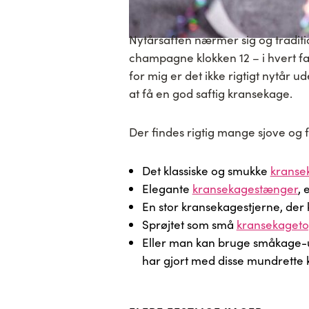
Nytårsaften nærmer sig og traditi
champagne klokken 12 – i hvert f
for mig er det ikke rigtigt nytår u
at få en god saftig kransekage.
Der findes rigtig mange sjove og 
Det klassiske og smukke
kranse
Elegante
kransekagestænger
, 
En stor kransekagestjerne, der 
Sprøjtet som små
kransekaget
Eller man kan bruge småkage-uds
har gjort med disse mundrette 