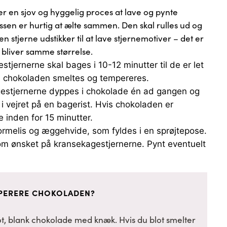
r en sjov og hyggelig proces at lave og pynte
en er hurtig at ælte sammen. Den skal rulles ud og
 stjerne udstikker til at lave stjernemotiver – det er
ne bliver samme størrelse.
tjernerne skal bages i 10-12 minutter til de er let
ns chokoladen smeltes og tempereres.
stjernerne dyppes i chokolade én ad gangen og
 i vejret på en bagerist. Hvis chokoladen er
e inden for 15 minutter.
lormelis og æggehvide, som fyldes i en sprøjtepose.
r som ønsket på kransekagestjernerne. Pynt eventuelt
MPERERE CHOKOLADEN?
lot, blank chokolade med knæk. Hvis du blot smelter