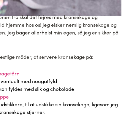
onen tro skal det fejres med kransekage og
ald hjemme hos os! Jeg elsker nemlig kransekage og
den. Jeg bager allerhelst min egen, så jeg er sikker på
festlige måder, at servere kransekage på:
kagetårn
eventuelt med nougatfyld
kan fyldes med slik og chokolade
oppe
tikkere, til at udstikke sin kransekage, ligesom jeg
kransekage stjerner.