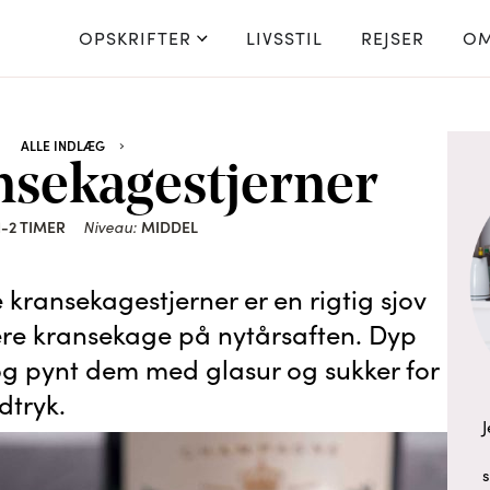
OPSKRIFTER
LIVSSTIL
REJSER
OM
ALLE INDLÆG
sekagestjerner
1-2 TIMER
Niveau:
MIDDEL
kransekagestjerner er en rigtig sjov
ere kransekage på nytårsaften. Dyp
g pynt dem med glasur og sukker for
dtryk.
J
s