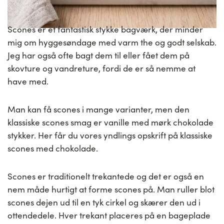
Scones er et fantastisk stykke bagværk, der minder
mig om hyggesøndage med varm the og godt selskab.
Jeg har også ofte bagt dem til eller fået dem på
skovture og vandreture, fordi de er så nemme at
have med.
Man kan få scones i mange varianter, men den
klassiske scones smag er vanille med mørk chokolade
stykker. Her får du vores yndlings opskrift på klassiske
scones med chokolade.
Scones er traditionelt trekantede og det er også en
nem måde hurtigt at forme scones på. Man ruller blot
scones dejen ud til en tyk cirkel og skærer den ud i
ottendedele. Hver trekant placeres på en bageplade