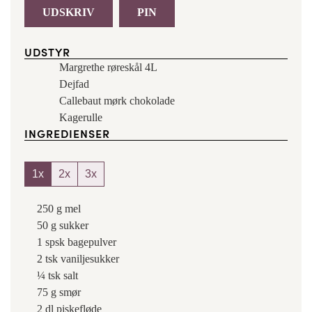
UDSKRIV
PIN
UDSTYR
Margrethe røreskål 4L
Dejfad
Callebaut mørk chokolade
Kagerulle
INGREDIENSER
1x
2x
3x
250
g
mel
50
g
sukker
1
spsk
bagepulver
2
tsk
vaniljesukker
¼
tsk
salt
75
g
smør
2
dl
piskefløde