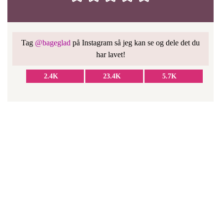
Tag
@bageglad
på Instagram så jeg kan se og dele det du
har lavet!
2.4K
23.4K
5.7K