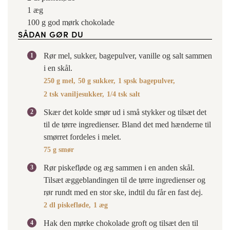
1
æg
100
g
god mørk chokolade
SÅDAN GØR DU
Rør mel, sukker, bagepulver, vanille og salt sammen
i en skål.
250 g mel,
50 g sukker,
1 spsk bagepulver,
2 tsk vaniljesukker,
1/4 tsk salt
Skær det kolde smør ud i små stykker og tilsæt det
til de tørre ingredienser. Bland det med hænderne til
smørret fordeles i melet.
75 g smør
Rør piskefløde og æg sammen i en anden skål.
Tilsæt æggeblandingen til de tørre ingredienser og
rør rundt med en stor ske, indtil du får en fast dej.
2 dl piskefløde,
1 æg
Hak den mørke chokolade groft og tilsæt den til