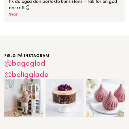
fik de også den perfekte konsistens – Tak for en god
opskrift 🙂
Svar
FØLG PÅ INSTAGRAM
@bageglad
@boligglade