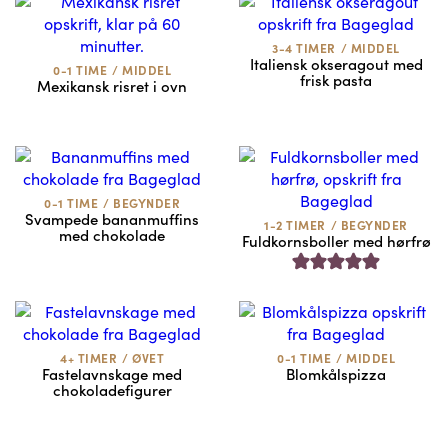
3-4 TIMER
/
MIDDEL
Italiensk okseragout med
0-1 TIME
/
MIDDEL
frisk pasta
Mexikansk risret i ovn
0-1 TIME
/
BEGYNDER
Svampede bananmuffins
1-2 TIMER
/
BEGYNDER
med chokolade
Fuldkornsboller med hørfrø
4+ TIMER
/
ØVET
0-1 TIME
/
MIDDEL
Fastelavnskage med
Blomkålspizza
chokoladefigurer