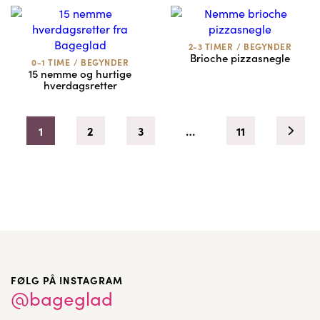
2-3 TIMER
/
BEGYNDER
Brioche pizzasnegle
0-1 TIME
/
BEGYNDER
15 nemme og hurtige
hverdagsretter
1
2
3
…
11
FØLG PÅ INSTAGRAM
@bageglad