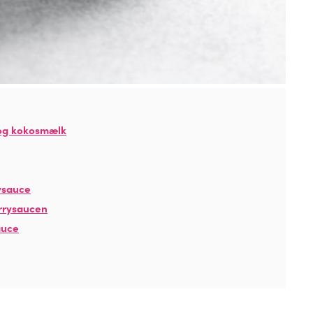
 og kokosmælk
ysauce
rrysaucen
auce