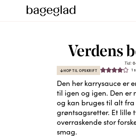
Verdens b
Tid:
0
1 
HOP TIL OPSKRIFT
Den her karrysauce er en
til igen og igen. Den er
og kan bruges til alt fra 
grøntsagsretter. Et lill
overraskende stor forsk
smag.