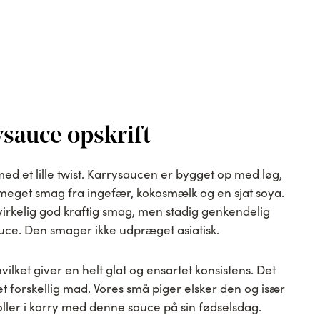
sauce opskrift
ed et lille twist. Karrysaucen er bygget op med løg,
 meget smag fra ingefær, kokosmælk og en sjat soya.
virkelig god kraftig smag, men stadig genkendelig
ce. Den smager ikke udpræget asiatisk.
 hvilket giver en helt glat og ensartet konsistens. Det
t forskellig mad. Vores små piger elsker den og især
boller i karry med denne sauce på sin fødselsdag.