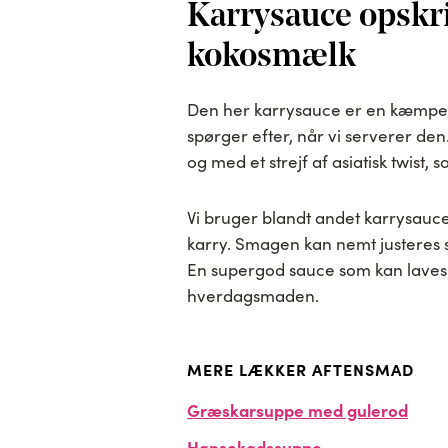
Karrysauce opskr
kokosmælk
Den her karrysauce er en kæmpe f
spørger efter, når vi serverer d
og med et strejf af asiatisk twist,
Vi bruger blandt andet karrysaucen 
karry. Smagen kan nemt justeres så
En supergod sauce som kan laves i 
hverdagsmaden.
MERE LÆKKER AFTENSMAD
Græskarsuppe med gulerod
Hønsekødssuppe