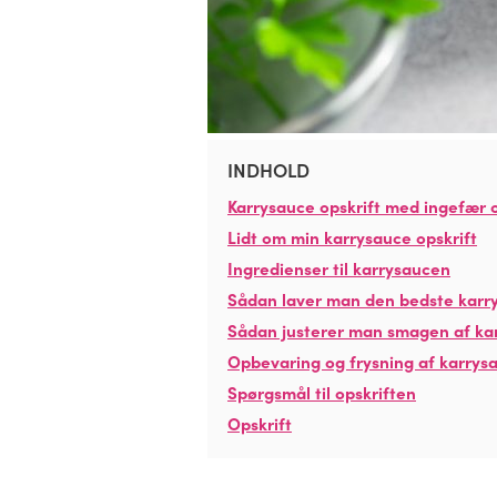
INDHOLD
Karrysauce opskrift med ingefær
Lidt om min karrysauce opskrift
Ingredienser til karrysaucen
Sådan laver man den bedste karr
Sådan justerer man smagen af ka
Opbevaring og frysning af karrys
Spørgsmål til opskriften
Opskrift