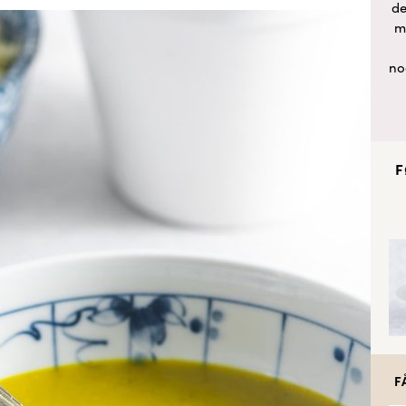
de
m
no
F
F