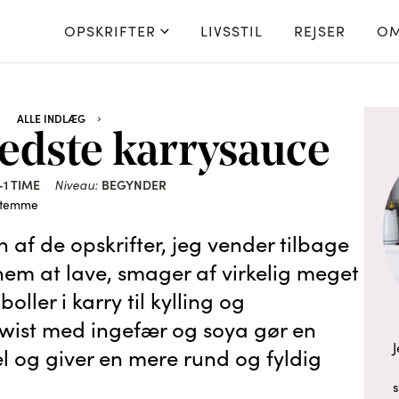
OPSKRIFTER
LIVSSTIL
REJSER
OM
ALLE INDLÆG
edste karrysauce
-1 TIME
Niveau:
BEGYNDER
stemme
 af de opskrifter, jeg vender tilbage
 nem at lave, smager af virkelig meget
boller i karry til kylling og
e twist med ingefær og soya gør en
J
el og giver en mere rund og fyldig
s