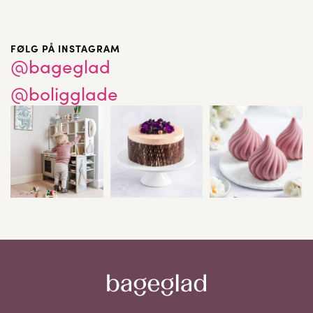
FØLG PÅ INSTAGRAM
@bageglad
@boligglade