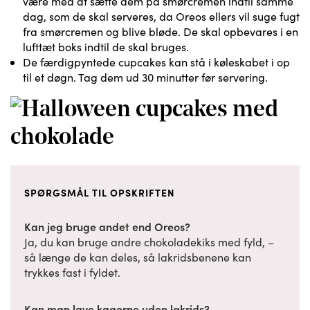
være med at sætte dem på smørcremen indtil samme
dag, som de skal serveres, da Oreos ellers vil suge fugt
fra smørcremen og blive bløde. De skal opbevares i en
lufttæt boks indtil de skal bruges.
De færdigpyntede cupcakes kan stå i køleskabet i op
til et døgn. Tag dem ud 30 minutter før servering.
SPØRGSMÅL TIL OPSKRIFTEN
Kan jeg bruge andet end Oreos?
Ja, du kan bruge andre chokoladekiks med fyld, –
så længe de kan deles, så lakridsbenene kan
trykkes fast i fyldet.
Kan man lave kagerne uden lakrids?