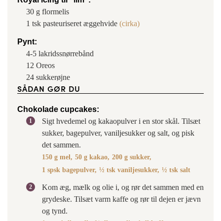
30
g
flormelis
1
tsk
pasteuriseret æggehvide
(cirka)
Pynt:
4-5
lakridssnørrebånd
12
Oreos
24
sukkerøjne
SÅDAN GØR DU
Chokolade cupcakes:
Sigt hvedemel og kakaopulver i en stor skål. Tilsæt
sukker, bagepulver, vaniljesukker og salt, og pisk
det sammen.
150 g mel,
50 g kakao,
200 g sukker,
1 spsk bagepulver,
½ tsk vaniljesukker,
½ tsk salt
Kom æg, mælk og olie i, og rør det sammen med en
grydeske. Tilsæt varm kaffe og rør til dejen er jævn
og tynd.