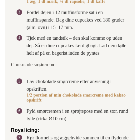
1 æg,
1 dl mælk,
¾ dl rapsolie,
1 dl kaffe
Fordel dejen i 12 muffinsforme sat i en
muffinspande. Bag dine cupcakes ved 180 grader
(alm. ovn) i 15–17 min.
Tjek med en tandstik – den skal komme op uden
dej. Så er dine cupcakes færdigbagt. Lad dem køle
helt af på en bagerist inden de pyntes.
Chokolade smørcreme:
Lav chokolade smørcreme efter anvisning i
opskriften.
1/2 portion af min chokolade smørcreme med kakao
opskrift
Fyld smørcremen i en sprøjtepose med en stor, rund
tylle (cirka Ø10 cm).
Royal icing:
Rør flormelis og æggehvide sammen til en flydende