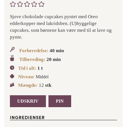
Sjove chokolade cupcakes pyntet med Oreo
edderkopper med lakridsben. (U)hyggelige
cupcakes, som børnene kan være med til at lave og
pynte.
Forberedelse:
40
min
Tilbereding:
20
min
Tid i alt:
1
t
Niveau:
Middel
Mængde:
12
stk
UDSKRIV
PIN
INGREDIENSER