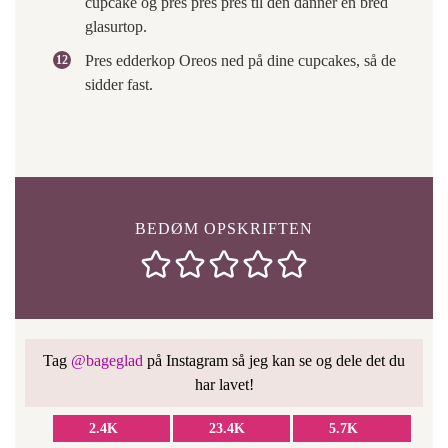
cupcake og pres pres pres til den danner en bred
glasurtop.
Pres edderkop Oreos ned på dine cupcakes, så de
sidder fast.
BEDØM OPSKRIFTEN
Tag
@bageglad
på Instagram så jeg kan se og dele det du
har lavet!
2.4K
23.4K
5.7K