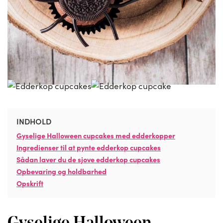
INDHOLD
Gyselige Halloween cupcakes med edderkopper
Ingredienser til at pynte edderkop cupcakes
Sådan laver du de sjove edderkop cupcakes
Opbevaring og holdbarhed
Opskrift