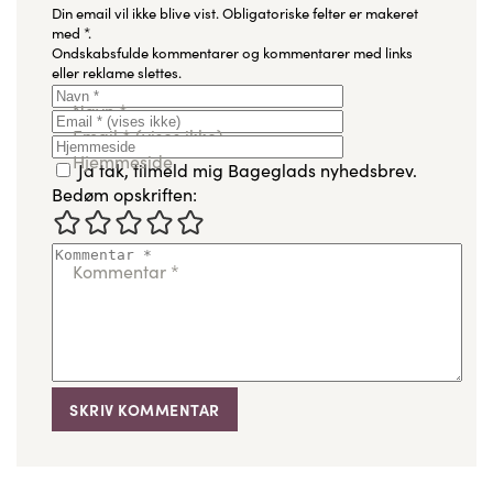
Din email vil ikke blive vist.
Obligatoriske felter er makeret
med
*
.
Ondskabsfulde kommentarer og kommentarer med links
eller reklame slettes.
Navn
*
Email
*
(vises ikke)
Hjemmeside
Ja tak, tilmeld mig Bageglads nyhedsbrev.
Bedøm opskriften:
Kommentar
*