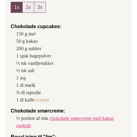
1x
2x
3x
Chokolade cupcakes:
150
g
mel
50
g
kakao
200
g
sukker
1
spsk
bagepulver
½
tsk
vaniljesukker
½
tsk
salt
1
æg
1
dl
mælk
¾
dl
rapsolie
1
dl
kaffe
(varm)
Chokolade smørcreme:
½
portion af min
chokolade smørcreme med kakao
opskrift
Royal icing til "lim":