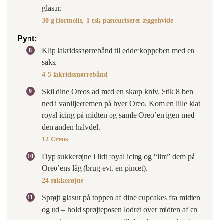
glasur.
30 g flormelis,
1 tsk pasteuriseret æggehvide
Pynt:
Klip lakridssnørrebånd til edderkoppeben med en
saks.
4-5 lakridssnørrebånd
Skil dine Oreos ad med en skarp kniv. Stik 8 ben
ned i vaniljecremen på hver Oreo. Kom en lille klat
royal icing på midten og samle Oreo’en igen med
den anden halvdel.
12 Oreos
Dyp sukkerøjne i lidt royal icing og “lim” dem på
Oreo’ens låg (brug evt. en pincet).
24 sukkerøjne
Sprøjt glasur på toppen af dine cupcakes fra midten
og ud – hold sprøjteposen lodret over midten af en