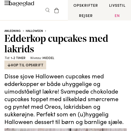
OPSKRIFTER
LIVSSTIL
REJSER
EN
ANLEDNING
HALLOWEEN
Edderkop cupcakes med
lakrids
Tid:
1-2 TIMER
Niveau:
MIDDEL
HOP TIL OPSKRIFT
Disse sjove Halloween cupcakes med
edderkopper er både uhyggelige og
uimodståeligt lækre! Svampede chokolade
cupcakes toppet med silkeblød smørcreme
og pyntet med Oreos, lakridsben og
sukkerøjne. Perfekt som en (u)hyggelig
Halloween dessert til børn og barnlige sjæle.