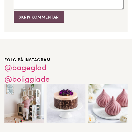
FØLG PÅ INSTAGRAM
@bageglad
@boligglade