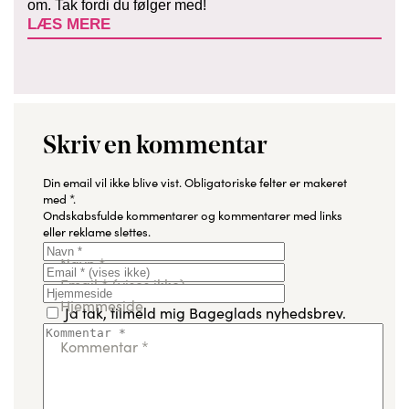
om. Tak fordi du følger med!
LÆS MERE
Skriv en kommentar
Din email vil ikke blive vist.
Obligatoriske felter er makeret
med
*
.
Ondskabsfulde kommentarer og kommentarer med links
eller reklame slettes.
Navn
*
Email
*
(vises ikke)
Hjemmeside
Ja tak, tilmeld mig Bageglads nyhedsbrev.
Kommentar
*