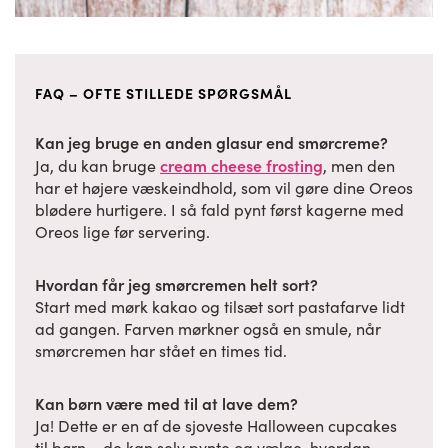
FAQ – OFTE STILLEDE SPØRGSMÅL
Kan jeg bruge en anden glasur end smørcreme?
cream cheese frosting
Ja, du kan bruge
, men den
har et højere væskeindhold, som vil gøre dine Oreos
blødere hurtigere. I så fald pynt først kagerne med
Oreos lige før servering.
Hvordan får jeg smørcremen helt sort?
Start med mørk kakao og tilsæt sort pastafarve lidt
ad gangen. Farven mørkner også en smule, når
smørcremen har stået en times tid.
Kan børn være med til at lave dem?
Ja! Dette er en af de sjoveste Halloween cupcakes
til børn – de kan selv pynte og vælge, hvordan