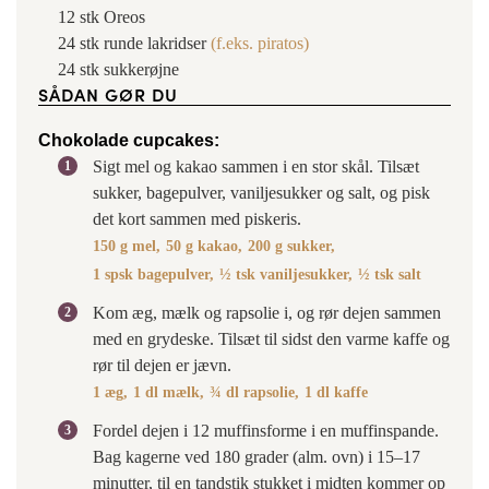
12
stk
Oreos
24
stk
runde lakridser
(f.eks. piratos)
24
stk
sukkerøjne
SÅDAN GØR DU
Chokolade cupcakes:
Sigt mel og kakao sammen i en stor skål. Tilsæt
sukker, bagepulver, vaniljesukker og salt, og pisk
det kort sammen med piskeris.
150 g mel,
50 g kakao,
200 g sukker,
1 spsk bagepulver,
½ tsk vaniljesukker,
½ tsk salt
Kom æg, mælk og rapsolie i, og rør dejen sammen
med en grydeske. Tilsæt til sidst den varme kaffe og
rør til dejen er jævn.
1 æg,
1 dl mælk,
¾ dl rapsolie,
1 dl kaffe
Fordel dejen i 12 muffinsforme i en muffinspande.
Bag kagerne ved 180 grader (alm. ovn) i 15–17
minutter, til en tandstik stukket i midten kommer op