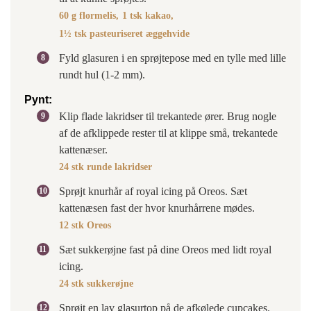
60 g flormelis,
1 tsk kakao,
1½ tsk pasteuriseret æggehvide
Fyld glasuren i en sprøjtepose med en tylle med lille
rundt hul (1-2 mm).
Pynt:
Klip flade lakridser til trekantede ører. Brug nogle
af de afklippede rester til at klippe små, trekantede
kattenæser.
24 stk runde lakridser
Sprøjt knurhår af royal icing på Oreos. Sæt
kattenæsen fast der hvor knurhårrene mødes.
12 stk Oreos
Sæt sukkerøjne fast på dine Oreos med lidt royal
icing.
24 stk sukkerøjne
Sprøjt en lav glasurtop på de afkølede cupcakes.