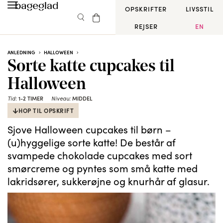
OPSKRIFTER
LIVSSTIL
REJSER
EN
ANLEDNING
HALLOWEEN
Sorte katte cupcakes til
Halloween
Tid:
1-2 TIMER
Niveau:
MIDDEL
HOP TIL OPSKRIFT
Sjove Halloween cupcakes til børn –
(u)hyggelige sorte katte! De består af
svampede chokolade cupcakes med sort
smørcreme og pyntes som små katte med
lakridsører, sukkerøjne og knurhår af glasur.