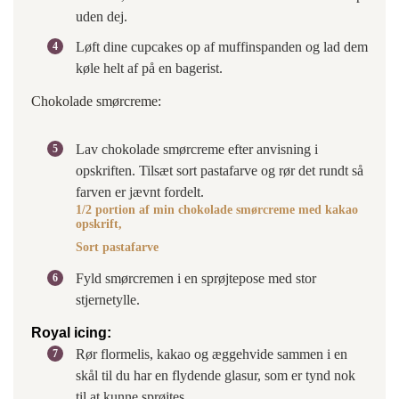
uden dej.
Løft dine cupcakes op af muffinspanden og lad dem
køle helt af på en bagerist.
Chokolade smørcreme:
Lav chokolade smørcreme efter anvisning i
opskriften. Tilsæt sort pastafarve og rør det rundt så
farven er jævnt fordelt.
1/2 portion af min chokolade smørcreme med kakao
opskrift,
Sort pastafarve
Fyld smørcremen i en sprøjtepose med stor
stjernetylle.
Royal icing:
Rør flormelis, kakao og æggehvide sammen i en
skål til du har en flydende glasur, som er tynd nok
til at kunne sprøjtes.