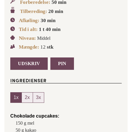
Forberedelse:
50
min
Tilbereding:
20
min
Afkøling:
30
min
Tid i alt:
1
t
40
min
Niveau:
Middel
Mængde:
12
stk
UDSKRIV
PIN
INGREDIENSER
1x
2x
3x
Chokolade cupcakes:
150
g
mel
50
g
kakao