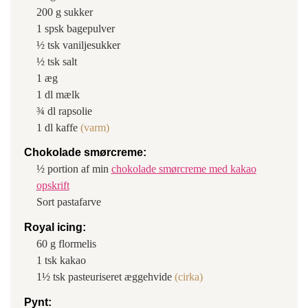
200
g
sukker
1
spsk
bagepulver
½
tsk
vaniljesukker
½
tsk
salt
1
æg
1
dl
mælk
¾
dl
rapsolie
1
dl
kaffe
(varm)
Chokolade smørcreme:
½
portion af min
chokolade smørcreme med kakao
opskrift
Sort pastafarve
Royal icing:
60
g
flormelis
1
tsk
kakao
1½
tsk
pasteuriseret æggehvide
(cirka)
Pynt: