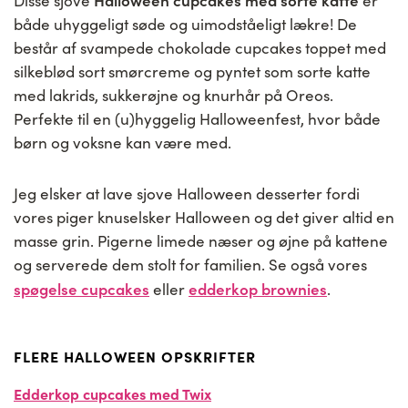
Halloween cupcakes med sorte katte
Disse sjove
er
både uhyggeligt søde og uimodståeligt lækre! De
består af svampede chokolade cupcakes toppet med
silkeblød sort smørcreme og pyntet som sorte katte
med lakrids, sukkerøjne og knurhår på Oreos.
Perfekte til en (u)hyggelig Halloweenfest, hvor både
børn og voksne kan være med.
Jeg elsker at lave sjove Halloween desserter fordi
vores piger knuselsker Halloween og det giver altid en
masse grin. Pigerne limede næser og øjne på kattene
og serverede dem stolt for familien. Se også vores
spøgelse cupcakes
edderkop brownies
eller
.
FLERE HALLOWEEN OPSKRIFTER
Edderkop cupcakes med Twix