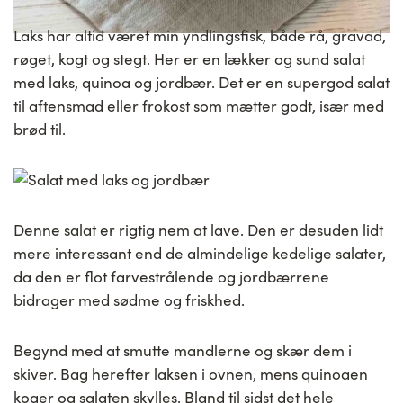
Laks har altid været min yndlingsfisk, både rå, gravad,
røget, kogt og stegt. Her er en lækker og sund salat
med laks, quinoa og jordbær. Det er en supergod salat
til aftensmad eller frokost som mætter godt, især med
brød til.
Denne salat er rigtig nem at lave. Den er desuden lidt
mere interessant end de almindelige kedelige salater,
da den er flot farvestrålende og jordbærrene
bidrager med sødme og friskhed.
Begynd med at smutte mandlerne og skær dem i
skiver. Bag herefter laksen i ovnen, mens quinoaen
koger og salaten skylles. Bland til sidst det hele