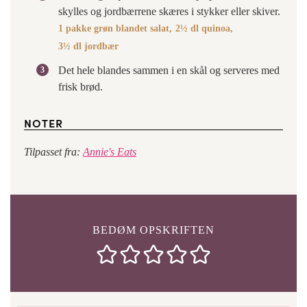
skylles og jordbærrene skæres i stykker eller skiver.
1 pakke grøn blandet salat,
2½ dl quinoa,
3½ dl jordbær
Det hele blandes sammen i en skål og serveres med
frisk brød.
NOTER
Tilpasset fra:
Annie's Eats
BEDØM OPSKRIFTEN