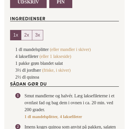
UDSKRIV
PIN
INGREDIENSER
1x
2x
3x
1
dl
mandelsplitter
(eller mandler i skiver)
4
laksefileter
(eller
1
lakseside)
1
pakke
grøn blandet salat
3½
dl
jordbær
(friske, i skiver)
2½
dl
quinoa
SÅDAN GØR DU
Smut mandlerne og halvér. Læg laksefileterne i et
ovnfast fad og bag dem i ovnen i ca. 20 min. ved
200 grader.
1 dl mandelsplitter,
4 laksefileter
Imens koges quinoa som anvist på pakken, salaten