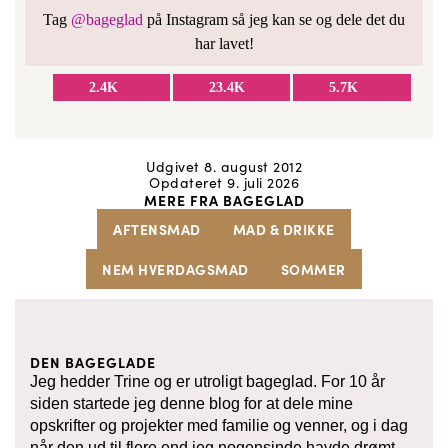
Tag
@bageglad
på Instagram så jeg kan se og dele det du
har lavet!
2.4K
23.4K
5.7K
Udgivet 8. august 2012
Opdateret 9. juli 2026
MERE FRA BAGEGLAD
AFTENSMAD
MAD & DRIKKE
NEM HVERDAGSMAD
SOMMER
DEN BAGEGLADE
Jeg hedder Trine og er utroligt bageglad. For 10 år
siden startede jeg denne blog for at dele mine
opskrifter og projekter med familie og venner, og i dag
når den ud til flere end jeg nogensinde havde drømt