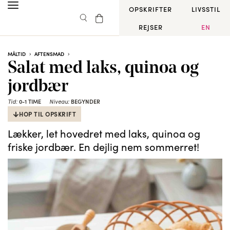
OPSKRIFTER
LIVSSTIL
REJSER
EN
MÅLTID
AFTENSMAD
Salat med laks, quinoa og
jordbær
Tid:
0-1 TIME
Niveau:
BEGYNDER
HOP TIL OPSKRIFT
Lækker, let hovedret med laks, quinoa og
friske jordbær. En dejlig nem sommerret!