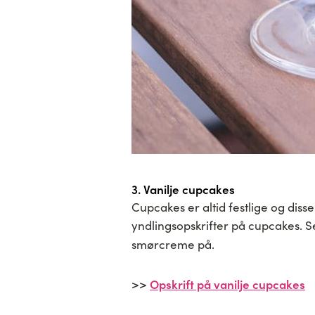
3. Vanilje cupcakes
Cupcakes er altid festlige og dis
yndlingsopskrifter på cupcakes. S
smørcreme på.
Opskrift på vanilje cupcakes
>>