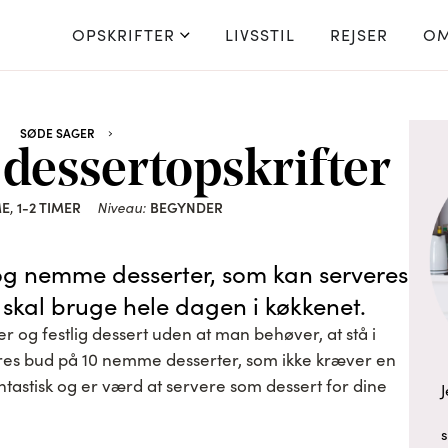
OPSKRIFTER
LIVSSTIL
REJSER
OM
SØDE SAGER
dessertopskrifter
ME
1-2 TIMER
Niveau:
BEGYNDER
,
og nemme desserter, som kan serveres
skal bruge hele dagen i køkkenet.
 og festlig dessert uden at man behøver, at stå i
ores bud på 10 nemme desserter, som ikke kræver en
ntastisk og er værd at servere som dessert for dine
J
s