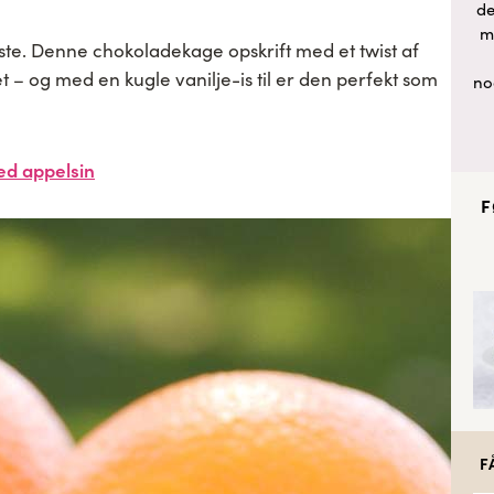
de
m
ste. Denne chokoladekage opskrift med et twist af
et – og med en kugle vanilje-is til er den perfekt som
no
ed appelsin
F
F