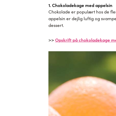
1. Chokoladekage med appelsin
Chokolade er populært hos de fle
appelsin er dejlig luftig og svamp
dessert.
Opskrift på chokoladekage m
>>