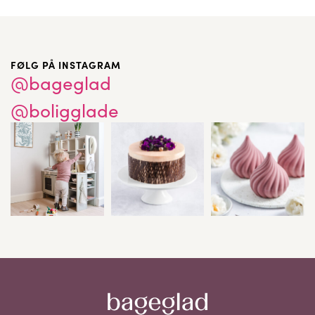
FØLG PÅ INSTAGRAM
@bageglad
@boligglade