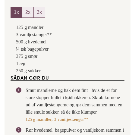
1x
2x
3x
125
g
mandler
3
vaniljestænger**
500
g
hvedemel
¼
tsk
bagepulver
375
g
smør
1
æg
250
g
sukker
SÅDAN GØR DU
Smut mandlerne og hak dem fint - hvis de er for
store stopper hullet i kødhakkeren. Skrab kornene
ud af vaniljestængerne og rør dem sammen med en
lille smule sukker, så de ikke klumper.
125 g mandler,
3 vaniljestænger**
Rør hvedemel, bagepulver og vaniljekorn sammen i