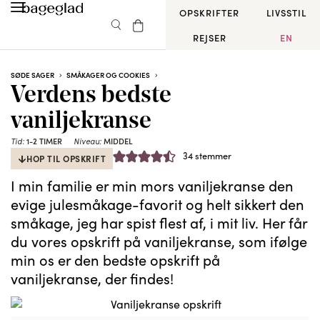
OPSKRIFTER
LIVSSTIL
REJSER
EN
SØDE SAGER
SMÅKAGER OG COOKIES
Verdens bedste
vaniljekranse
1-2 TIMER
MIDDEL
Tid:
Niveau:
34
stemmer
HOP TIL OPSKRIFT
I min familie er min mors vaniljekranse den
evige julesmåkage-favorit og helt sikkert den
småkage, jeg har spist flest af, i mit liv. Her får
du vores opskrift på vaniljekranse, som ifølge
min os er den bedste opskrift på
vaniljekranse, der findes!