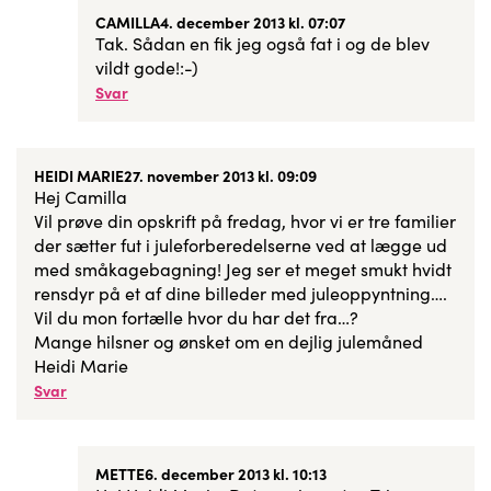
CAMILLA
4. december 2013 kl. 07:07
Tak. Sådan en fik jeg også fat i og de blev
vildt gode!:-)
Svar
HEIDI MARIE
27. november 2013 kl. 09:09
Hej Camilla
Vil prøve din opskrift på fredag, hvor vi er tre familier
der sætter fut i juleforberedelserne ved at lægge ud
med småkagebagning! Jeg ser et meget smukt hvidt
rensdyr på et af dine billeder med juleoppyntning….
Vil du mon fortælle hvor du har det fra…?
Mange hilsner og ønsket om en dejlig julemåned
Heidi Marie
Svar
METTE
6. december 2013 kl. 10:13