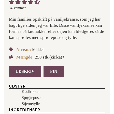
34
stemmer
Min families opskrift på vaniljekranse, som jeg har
bagt lige siden jeg var lille. Disse vaniljekranse kan
formes på kødhakker eller dejen kan blødgøres så de
kan sprøjtes med sprøjtepose og tylle.
Niveau:
Middel
Mængde:
250
stk (cirka)*
UDSKRIV
PIN
UDSTYR
Kødhakker
Sprøjtepose
Stjernetylle
INGREDIENSER