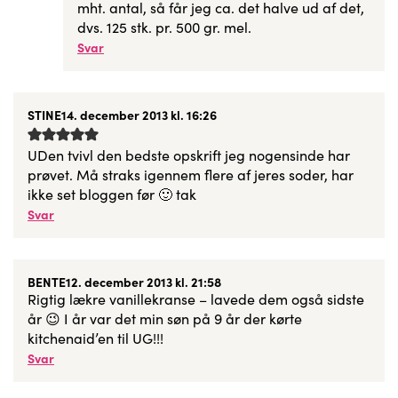
mht. antal, så får jeg ca. det halve ud af det,
dvs. 125 stk. pr. 500 gr. mel.
Svar
STINE
14. december 2013 kl. 16:26
UDen tvivl den bedste opskrift jeg nogensinde har
prøvet. Må straks igennem flere af jeres soder, har
ikke set bloggen før 🙂 tak
Svar
BENTE
12. december 2013 kl. 21:58
Rigtig lækre vanillekranse – lavede dem også sidste
år 😉 I år var det min søn på 9 år der kørte
kitchenaid’en til UG!!!
Svar