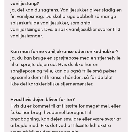
vaniljestang?
Ja, det kan du sagtens. Vaniljesukker giver stadig en
fin vaniljesmag. Du skal bruge dobbelt så mange
spiseskefulde vaniljesukker, som antal
vaniljestænger. Dvs. 6 spsk vaniljesukker svarer til 3
vaniljestænger.
Kan man forme vaniljekranse uden en kødhakker?
Ja, du kan bruge en sprøjtepose med en stjernetylle
til at sprøjte dejen ud. Hvis du ikke har en
sprøjtepose og tylle, kan du også trille små pølser
og samle dem til kranse i hånden, så får de blot
ikke det karakteristiske stjernemønster.
Hvad hvis dejen bliver for tør?
Hvis du er kommet til at tilsætte for meget mel, eller
f.eks. har brugt hvedemel beregnet til
brødbagning, kan dejen smuldre eller være svær at
arbejde med. Fiks det ved at tilsætte lidt ekstra
smør, så bliver den mere smidig.