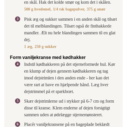
en skål. Hak det kolde smør og kom det i skålen.
500 g hvedemel,
1/4 tsk bagepulver,
375 g smør
Pisk æg og sukker sammen i en anden skål og tilsæt
det til melblandingen. Tilsæt også de finthakkede
mandler. Ælt nu hele blandingen sammen til en glat
dej.
1 æg,
250 g sukker
Form vaniljekranse med kødhakker
Indstil kødhakkeren på det stjerneformede hul. Kør
en klump af dejen gennem kødhakkeren og tag
imod dejstrimlen i den anden ende - her kan det
være rart at have en hjælpende hånd. Læg hver
dejstrimmel på et spækbræt.
Skær dejstrimlerne ud i stykker på 6-7 cm og form
disse til kranse. Klem enderne af dejen forsigtigt
sammen uden at ødelægge stjernemønsteret.
Placér vaniljekransene på en bageplade beklædt