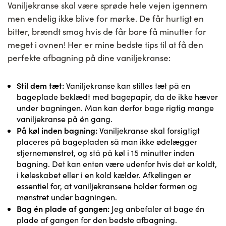
Vaniljekranse skal være sprøde hele vejen igennem
men endelig ikke blive for mørke. De får hurtigt en
bitter, brændt smag hvis de får bare få minutter for
meget i ovnen! Her er mine bedste tips til at få den
perfekte afbagning på dine vaniljekranse:
Stil dem tæt:
Vaniljekranse kan stilles tæt på en
bageplade beklædt med bagepapir, da de ikke hæver
under bagningen. Man kan derfor bage rigtig mange
vaniljekranse på én gang.
På køl inden bagning:
Vaniljekranse skal forsigtigt
placeres på bagepladen så man ikke ødelægger
stjernemønstret, og stå på køl i 15 minutter inden
bagning. Det kan enten være udenfor hvis det er koldt,
i køleskabet eller i en kold kælder. Afkølingen er
essentiel for, at vaniljekransene holder formen og
mønstret under bagningen.
Bag én plade af gangen:
Jeg anbefaler at bage én
plade af gangen for den bedste afbagning.