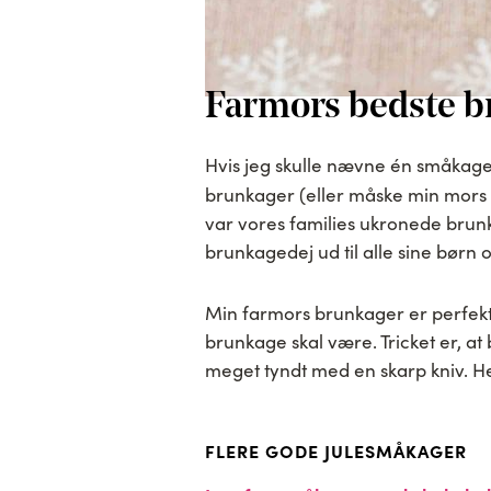
Farmors bedste b
Hvis jeg skulle nævne én småkage
brunkager (eller måske min mors
var vores families ukronede brunk
brunkagedej ud til alle sine børn
Min farmors brunkager er perfekt
brunkage skal være. Tricket er, a
meget tyndt med en skarp kniv. He
FLERE GODE JULESMÅKAGER