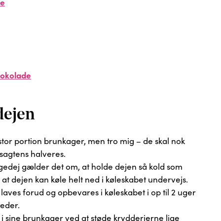
de
hokolade
dejen
tor portion brunkager, men tro mig – de skal nok
n sagtens halveres.
dej gælder det om, at holde dejen så kold som
l, at dejen kan køle helt ned i køleskabet undervejs.
ves forud og opbevares i køleskabet i op til 2 uger
neder.
 sine brunkager ved at støde krydderierne lige