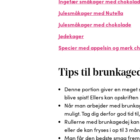
Ingefær småkager med chokola
Julesmåkager med Nutella
Julesmåkager med chokolade
Jødekager
Specier med appelsin og mørk c
Tips til brunkage
Denne portion giver en meget s
blive spist! Ellers kan opskrifte
Når man arbejder med brunkage
muligt. Tag dig derfor god tid ti
Rullerne med brunkagedej kan la
eller de kan fryses i op til 3 må
Man får den bedste smag frem i