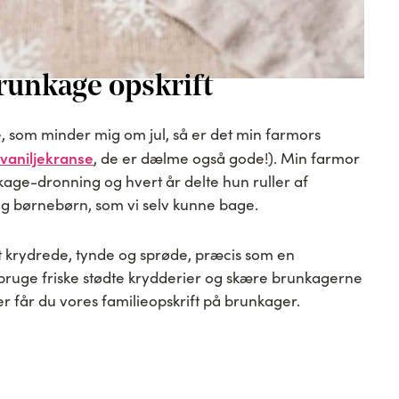
runkage opskrift
, som minder mig om jul, så er det min farmors
vaniljekranse
, de er dælme også gode!). Min farmor
age-dronning og hvert år delte hun ruller af
 og børnebørn, som vi selv kunne bage.
 krydrede, tynde og sprøde, præcis som en
t bruge friske stødte krydderier og skære brunkagerne
r får du vores familieopskrift på brunkager.