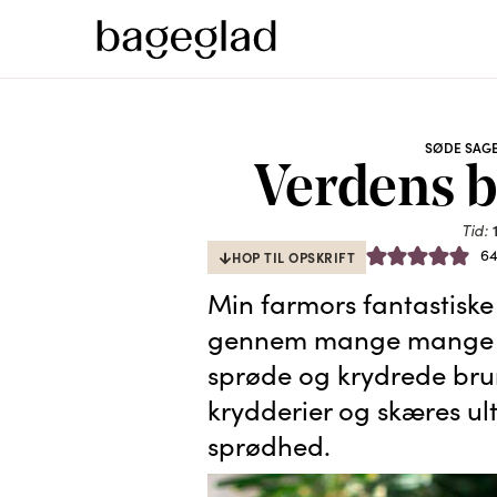
SØDE SAG
Verdens 
Tid:
6
HOP TIL OPSKRIFT
Min farmors fantastiske 
gennem mange mange år 
sprøde og krydrede bru
krydderier og skæres ul
sprødhed.