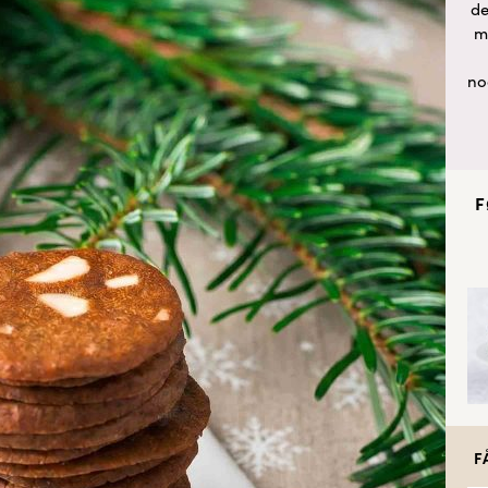
de
m
no
F
F