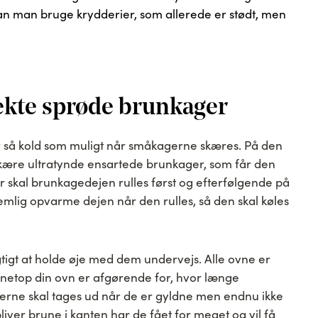
kan man bruge krydderier, som allerede er stødt, men
ekte sprøde brunkager
er så kold som muligt når småkagerne skæres. På den
kære ultratynde ensartede brunkager, som får den
 skal brunkagedejen rulles først og efterfølgende på
emlig opvarme dejen når den rulles, så den skal køles
tigt at holde øje med dem undervejs. Alle ovne er
e netop din ovn er afgørende for, hvor længe
rne skal tages ud når de er gyldne men endnu ikke
bliver brune i kanten har de fået for meget og vil få