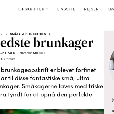
OPSKRIFTER
LIVSSTIL
REJSER
OM
ER
SMÅKAGER OG COOKIES
bedste brunkager
1-2 TIMER
MIDDEL
Niveau:
4
stemmer
brunkageopskrift er blevet forfinet
til disse fantastiske små, ultra
nkager. Småkagerne laves med friske
tra tyndt for at opnå den perfekte
J
s