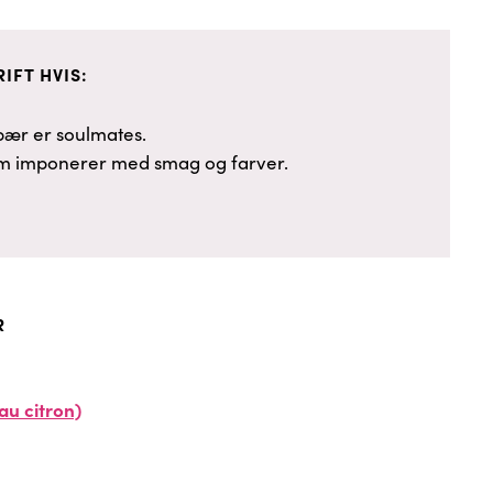
IFT HVIS:
bær er soulmates.
om imponerer med smag og farver.
R
au citron)