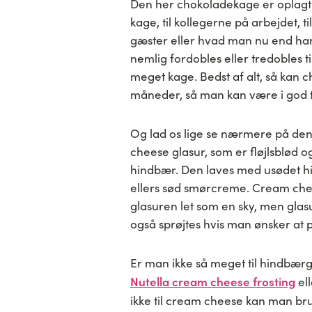
Den her chokoladekage er oplagt a
kage, til kollegerne på arbejdet, 
gæster eller hvad man nu end ha
nemlig fordobles eller tredobles 
meget kage. Bedst af alt, så kan c
måneder, så man kan være i god t
Og lad os lige se nærmere på den
cheese glasur, som er fløjlsblød o
hindbær. Den laves med usødet hi
ellers sød smørcreme. Cream chees
glasuren let som en sky, men glasu
også sprøjtes hvis man ønsker at
Er man ikke så meget til hindbær
Nutella cream cheese frosting
el
ikke til cream cheese kan man b