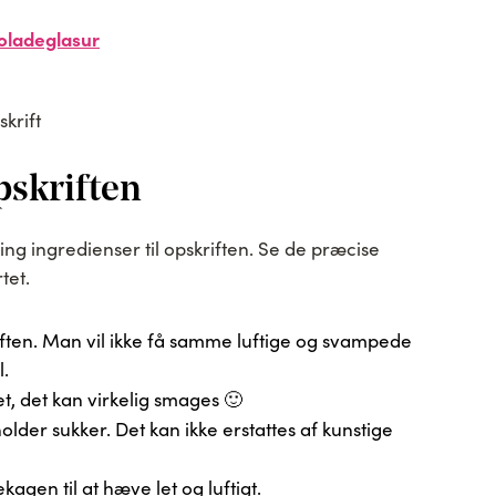
oladeglasur
pskriften
g ingredienser til opskriften. Se de præcise
tet.
iften. Man vil ikke få samme luftige og svampede
.
et, det kan virkelig smages 🙂
der sukker. Det kan ikke erstattes af kunstige
agen til at hæve let og luftigt.