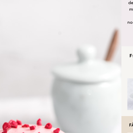
de
m
no
F
F