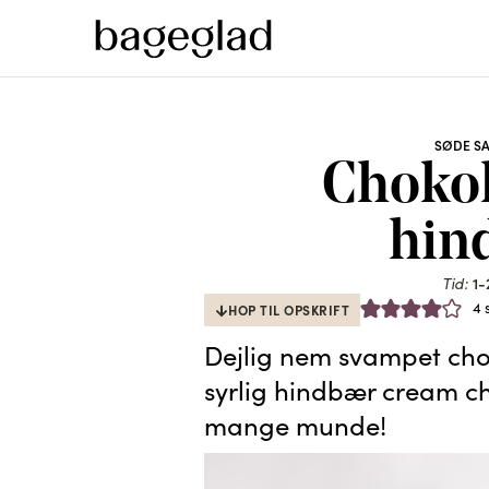
SØDE S
Choko
hin
Tid:
1-
4
HOP TIL OPSKRIFT
Dejlig nem svampet cho
syrlig hindbær cream che
mange munde!