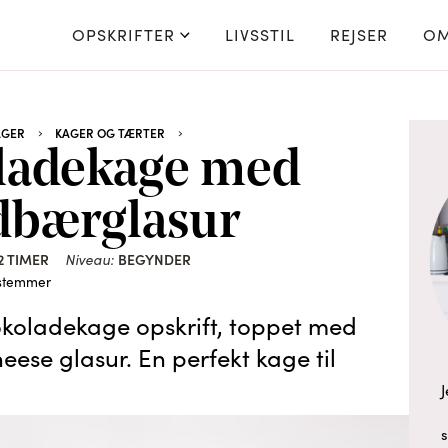
OPSKRIFTER
LIVSSTIL
REJSER
OM
AGER
KAGER OG TÆRTER
ladekage med
dbærglasur
2 TIMER
Niveau:
BEGYNDER
stemmer
koladekage opskrift, toppet med
ese glasur. En perfekt kage til
J
s