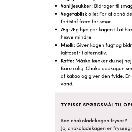
Vaniljesukker:
Bidrager til sma
Vegetabilsk olie:
For at opnå d
fedtstof frem for smør.
Æg:
Æg hjælper kagen til at hæ
hæve mindre.
Mælk:
Giver kagen fugt og bidra
laktosefrit alternativ.
Kaffe:
Måske tænker du nej nej,
Bare rolig. Chokoladekagen sm
af kakao og giver den fylde. Er
vand.
TYPISKE SPØRGSMÅL TIL OP
Kan chokoladekagen fryses?
Ja, chokoladekagen er fryseegne