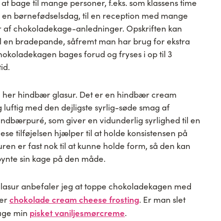
t bage til mange personer, f.eks. som klassens time
til en børnefødselsdag, til en reception med mange
r af chokoladekage-anledninger. Opskriften kan
til en bradepande, såfremt man har brug for ekstra
hokoladekagen bages forud og fryses i op til 3
id.
 her hindbær glasur. Det er en hindbær cream
g luftig med den dejligste syrlig-søde smag af
ndbærpuré, som giver en vidunderlig syrlighed til en
e tilføjelsen hjælper til at holde konsistensen på
ren er fast nok til at kunne holde form, så den kan
 pynte sin kage på den måde.
glasur anbefaler jeg at toppe chokoladekagen med
chokolade cream cheese frosting
ler
. Er man slet
pisket vaniljesmørcreme
ruge min
.