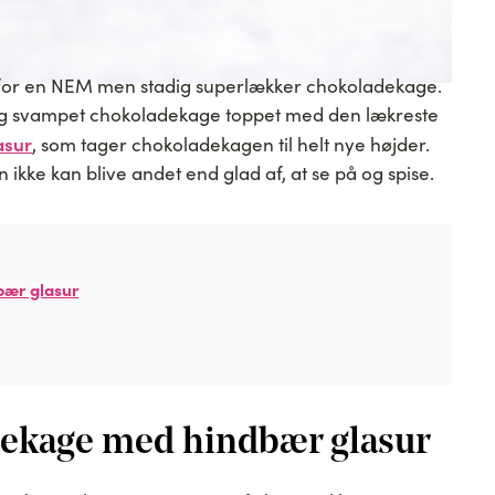
for en NEM men stadig superlækker chokoladekage.
og svampet chokoladekage toppet med den lækreste
asur
, som tager chokoladekagen til helt nye højder.
ikke kan blive andet end glad af, at se på og spise.
ær glasur
ekage med hindbær glasur