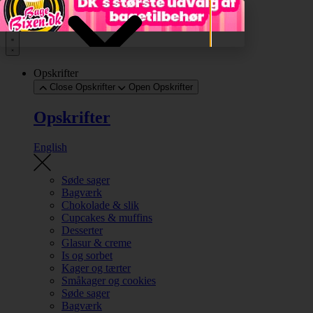
Videre til indhold
Opskrifter
Close Opskrifter
Open Opskrifter
Opskrifter
English
Søde sager
Bagværk
Chokolade & slik
Cupcakes & muffins
Desserter
Glasur & creme
Is og sorbet
Kager og tærter
Småkager og cookies
Søde sager
Bagværk