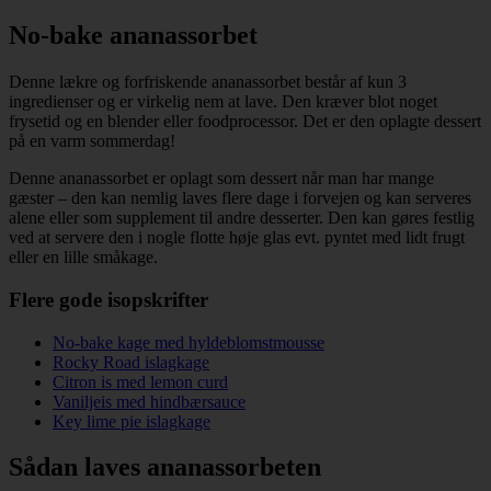
No-bake ananassorbet
Denne lækre og forfriskende ananassorbet består af kun 3
ingredienser og er virkelig nem at lave. Den kræver blot noget
frysetid og en blender eller foodprocessor. Det er den oplagte dessert
på en varm sommerdag!
Denne ananassorbet er oplagt som dessert når man har mange
gæster – den kan nemlig laves flere dage i forvejen og kan serveres
alene eller som supplement til andre desserter. Den kan gøres festlig
ved at servere den i nogle flotte høje glas evt. pyntet med lidt frugt
eller en lille småkage.
Flere gode isopskrifter
No-bake kage med hyldeblomstmousse
Rocky Road islagkage
Citron is med lemon curd
Vaniljeis med hindbærsauce
Key lime pie islagkage
Sådan laves ananassorbeten