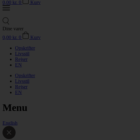
0,00
kr.
0
Kurv
Dine varer
0,00
kr.
0
Kurv
Opskrifter
Livsstil
Rejser
EN
Opskrifter
Livsstil
Rejser
EN
Menu
English