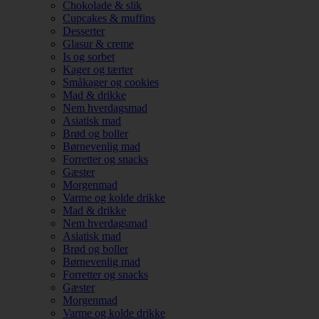
Chokolade & slik
Cupcakes & muffins
Desserter
Glasur & creme
Is og sorbet
Kager og tærter
Småkager og cookies
Mad & drikke
Nem hverdagsmad
Asiatisk mad
Brød og boller
Børnevenlig mad
Forretter og snacks
Gæster
Morgenmad
Varme og kolde drikke
Mad & drikke
Nem hverdagsmad
Asiatisk mad
Brød og boller
Børnevenlig mad
Forretter og snacks
Gæster
Morgenmad
Varme og kolde drikke