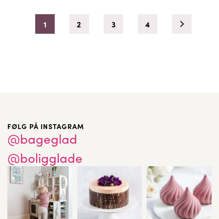
1
2
3
4
FØLG PÅ INSTAGRAM
@bageglad
@boligglade