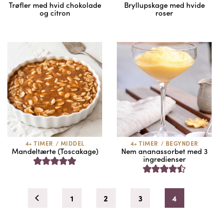
Trøfler med hvid chokolade
Bryllupskage med hvide
og citron
roser
4+ TIMER
/
MIDDEL
4+ TIMER
/
BEGYNDER
Mandeltærte (Toscakage)
Nem ananassorbet med 3
ingredienser
1
2
3
4