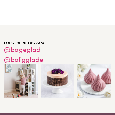
FØLG PÅ INSTAGRAM
@bageglad
@boligglade