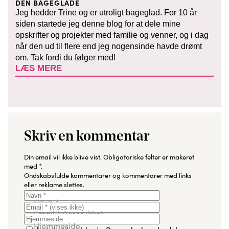
DEN BAGEGLADE
Jeg hedder Trine og er utroligt bageglad. For 10 år
siden startede jeg denne blog for at dele mine
opskrifter og projekter med familie og venner, og i dag
når den ud til flere end jeg nogensinde havde drømt
om. Tak fordi du følger med!
LÆS MERE
Skriv en kommentar
Din email vil ikke blive vist.
Obligatoriske felter er makeret
med
*
.
Ondskabsfulde kommentarer og kommentarer med links
eller reklame slettes.
Navn
*
Email
*
(vises ikke)
Hjemmeside