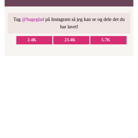
Tag
@bageglad
på Instagram så jeg kan se og dele det du
har lavet!
2.4K
23.4K
5.7K