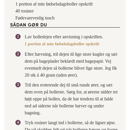
1
portion af min
fødselsdagsboller opskrift
40
rosiner
Fødevarevenlig tusch
SÅDAN GØR DU
Lav bolledejen efter anvisning i opskriften.
1 portion af min fødselsdagsboller opskrift
Efter hævning, tril dejen til lige store kugler og sæt
dem på bageplader beklædt med bagepapir. Vej
eventuelt dejen så bollerne bliver lige store. Jeg fik
20 stk á 40 gram (uden ører).
Tril den resterende dej til små runde ører, og sæt
dem oven på bollerne. Sørg for, at ørerne sidder ret
højt oppe på bollen, da de har tendens til at falde
ned ad siderne når bollerne hæver og under
bagning.
Tryk rosiner langt ind i bollerne, så de ligner øjne.
De vil skubbes lidt ud når bollerne hæves og bages.