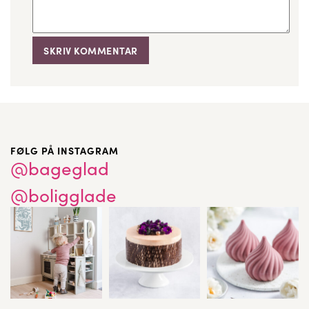
FØLG PÅ INSTAGRAM
@bageglad
@boligglade